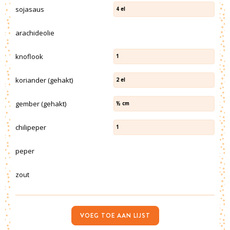
sojasaus
4
el
arachideolie
knoflook
1
koriander (gehakt)
2
el
gember (gehakt)
½
cm
chilipeper
1
peper
zout
VOEG TOE AAN LIJST