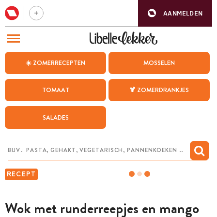
AANMELDEN
BEZOEK ONZE ANDERE WEBSITES
☀️ ZOMERRECEPTEN
MOSSELEN
RECEPTEN
TOMAAT
🍹 ZOMERDRANKJES
WEEKMENU
SALADES
CHAT MET MAIA
INSPIRATIE
MIJN BEWAARDE RECEPTEN
RECEPT
Wok met runderreepjes en mango