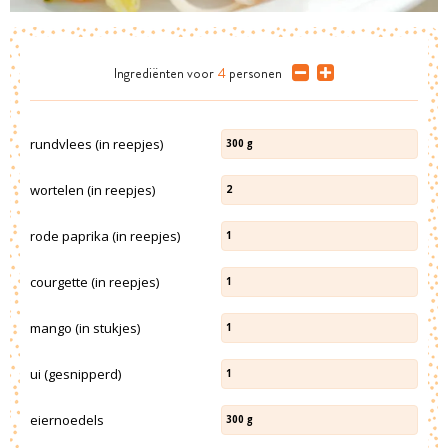
Ingrediënten
voor
4
personen
rundvlees (in reepjes)
300
g
wortelen (in reepjes)
2
rode paprika (in reepjes)
1
courgette (in reepjes)
1
mango (in stukjes)
1
ui (gesnipperd)
1
eiernoedels
300
g