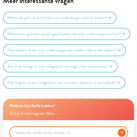
Meer interessante vragen
Welke olie gebruik ik het best om runderreepjes heet te wokken?
Welke extra groenten passen goed bij een wok met runderreepjes en fruit?
Hoe voorkom ik dat mijn runderreepjes taai worden tijdens het wokken?
Kan ik de mango in mijn wokgerecht vervangen door verse ananas?
Hoe lang kan ik een wokgerecht met rundvlees bewaren in de koelkast?
Welkom bij Libelle Lekker!
Stel je kookvraag aan Maia...