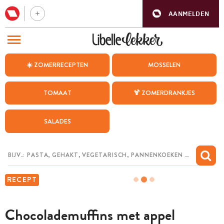
AANMELDEN
BEZOEK ONZE ANDERE WEBSITES
☀️ ZOMERRECEPTEN
MOSSELEN
RECEPTEN
TOMAAT
🍹 ZOMERDRANKJES
WEEKMENU
SALADES
CHAT MET MAIA
INSPIRATIE
MIJN BEWAARDE RECEPTEN
RECEPT
Chocolademuffins met appel