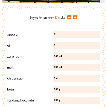
Ingrediënten
voor
12
stuks
appelen
2
ei
1
zure room
100
ml
melk
200
ml
citroensap
1
el
boter
100
g
fondantchocolade
200
g