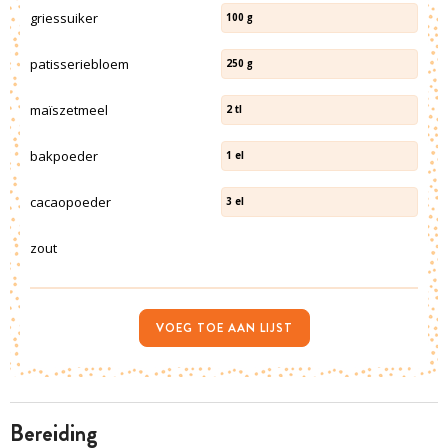
griessuiker
100
g
patisseriebloem
250
g
maïszetmeel
2
tl
bakpoeder
1
el
cacaopoeder
3
el
zout
VOEG TOE AAN LIJST
bereiding