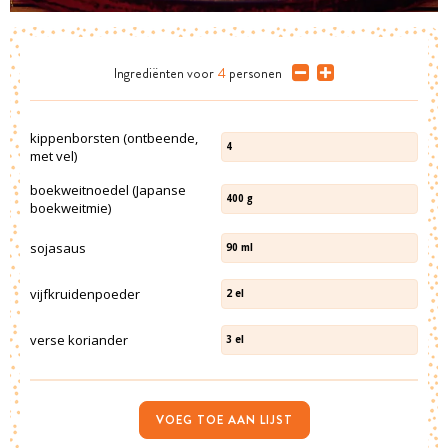
Ingrediënten
voor
4
personen
kippenborsten (ontbeende,
4
met vel)
boekweitnoedel (Japanse
400
g
boekweitmie)
sojasaus
90
ml
vijfkruidenpoeder
2
el
verse koriander
3
el
VOEG TOE AAN LIJST