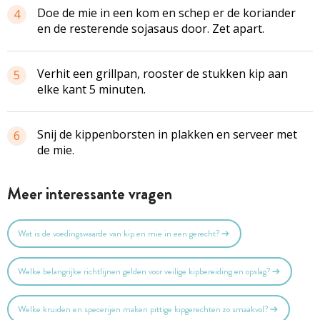
Doe de mie in een kom en schep er de koriander
4
en de resterende sojasaus door. Zet apart.
Verhit een grillpan, rooster de stukken kip aan
5
elke kant 5 minuten.
Snij de kippenborsten in plakken en serveer met
6
de mie.
Meer interessante vragen
Wat is de voedingswaarde van kip en mie in een gerecht?
Welke belangrijke richtlijnen gelden voor veilige kipbereiding en opslag?
Welke kruiden en specerijen maken pittige kipgerechten zo smaakvol?