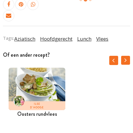
Tags:
Aziatisch
Hoofdgerecht
Lunch
Vlees
Of een ander recept?
ILSE
D'HOOGE
Oosters rundvlees