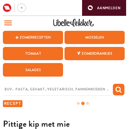
AANMELDEN
BEZOEK ONZE ANDERE WEBSITES
☀️ ZOMERRECEPTEN
MOSSELEN
RECEPTEN
TOMAAT
🍹 ZOMERDRANKJES
WEEKMENU
SALADES
CHAT MET MAIA
INSPIRATIE
MIJN BEWAARDE RECEPTEN
RECEPT
Pittige kip met mie