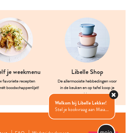
elf je weekmenu
Libelle Shop
w favoriete recepten
De allermooiste hebbedingen voor
mét boodschappenlijst!
in de keuken en op tafel koop je
hier.
Welkom bij Libelle Lekker!
Stel je kookvraag aan Maia...