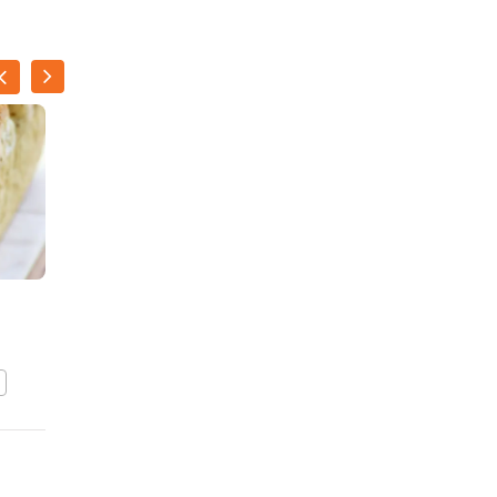
ILSE D'HOOGE
Entrecote met
rodewijnsaus
BEWAAR DIT RECEPT