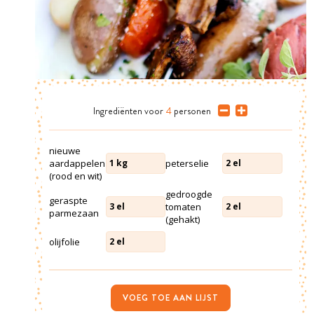
Ingrediënten
voor
4
personen
nieuwe
aardappelen
peterselie
1
kg
2
el
(rood en wit)
gedroogde
geraspte
tomaten
3
el
2
el
parmezaan
(gehakt)
olijfolie
2
el
VOEG TOE AAN LIJST