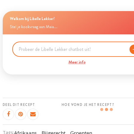
Welkom bij Libelle Lekker!
Stel je kookvraag aan Maia...
Meer info
DEEL DIT RECEPT
HOE VOND JE HET RECEPT?
Tags:
Afrikaans
Bijgerecht
Groenten