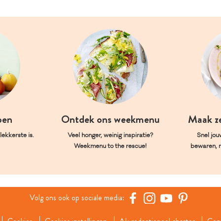
oen
Ontdek ons weekmenu
Maak z
ekkerste is.
Veel honger, weinig inspiratie?
Snel jou
Weekmenu to the rescue!
bewaren, 
Volg ons ook op sociale media: