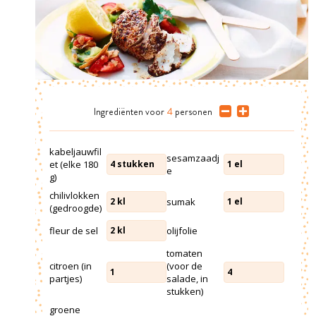
Ingrediënten
voor
4
personen
kabeljauwfil
sesamzaadj
et (elke 180
4
stukken
1
el
e
g)
chilivlokken
sumak
2
kl
1
el
(gedroogde)
fleur de sel
olijfolie
2
kl
tomaten
citroen (in
(voor de
1
4
partjes)
salade, in
stukken)
groene