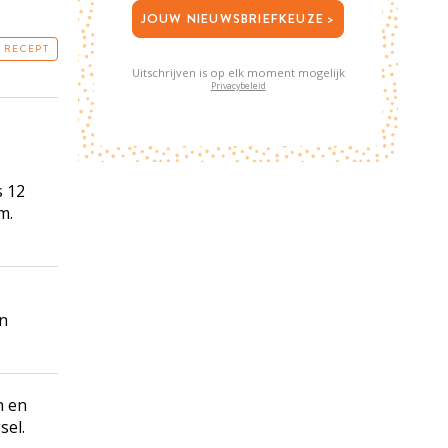
JOUW NIEUWSBRIEFKEUZE >
T RECEPT
Uitschrijven is op elk moment mogelijk
Privacybeleid
s 12
m.
en
n en
sel.