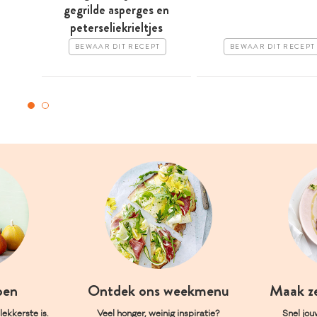
gegrilde asperges en
peterseliekrieltjes
BEWAAR DIT RECEPT
BEWAAR DIT RECEPT
oen
Ontdek ons weekmenu
Maak z
ekkerste is.
Veel honger, weinig inspiratie?
Snel jou