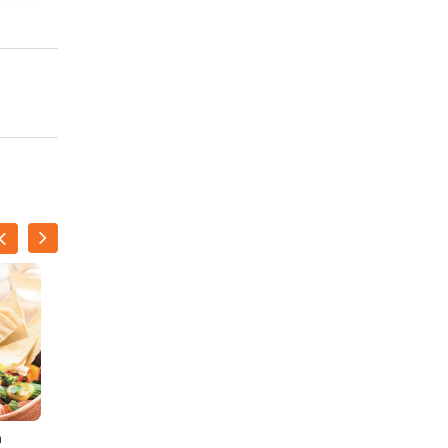
h
Ham-slarolletjes