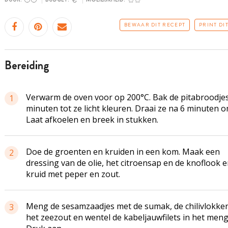
BEWAAR DIT RECEPT
PRINT DI
bereiding
Verwarm de oven voor op 200°C. Bak de pitabroodje
1
minuten tot ze licht kleuren. Draai ze na 6 minuten o
Laat afkoelen en breek in stukken.
Doe de groenten en kruiden in een kom. Maak een
2
dressing van de olie, het citroensap en de knoflook 
kruid met peper en zout.
Meng de sesamzaadjes met de sumak, de chilivlokke
3
het zeezout en wentel de kabeljauwfilets in het meng