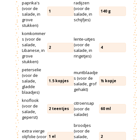
paprika's
radijzen
(voor de
(voor de
1
140
g
salade, in
salade, in
grove
schijfjes)
stukken)
komkommer
s (voor de
lente-uitjes
salade,
(voor de
2
4
Libanese, in
salade, in
grove
ringetjes)
stukken)
peterselie
muntblaadje
(voor de
s (voor de
salade,
1.5
kopjes
½
kopje
salade, grof
gladde
gehakt)
blaadjes)
knoflook
citroensap
(voor de
(voor de
2
teentjes
60
ml
salade,
salade)
geperst)
broodjes
extra vierge
(voor de
olijfolie (voor
salade,
1
el
2