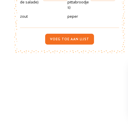
de salade)
pittabroodje
s)
zout
peper
VOEG TOE AAN LIJST