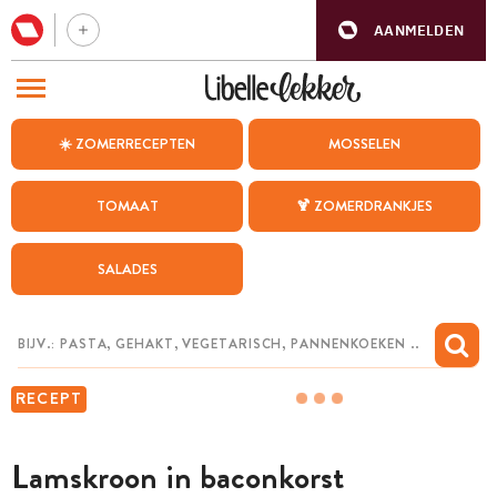
AANMELDEN
BEZOEK ONZE ANDERE WEBSITES
☀️ ZOMERRECEPTEN
MOSSELEN
RECEPTEN
TOMAAT
🍹 ZOMERDRANKJES
WEEKMENU
SALADES
CHAT MET MAIA
INSPIRATIE
MIJN BEWAARDE RECEPTEN
RECEPT
Lamskroon in baconkorst