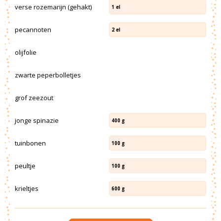
verse rozemarijn (gehakt)
1
el
pecannoten
2
el
olijfolie
zwarte peperbolletjes
grof zeezout
jonge spinazie
400
g
tuinbonen
100
g
peultje
100
g
krieltjes
600
g