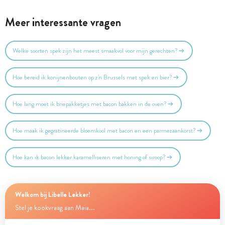
Meer interessante vragen
Welke soorten spek zijn het meest smaakvol voor mijn gerechten?
Hoe bereid ik konijnenbouten op z'n Brussels met spek en bier?
Hoe lang moet ik briepakketjes met bacon bakken in de oven?
Hoe maak ik gegratineerde bloemkool met bacon en een parmezaankorst?
Hoe kan ik bacon lekker karamelliseren met honing of siroop?
Welkom bij Libelle Lekker!
Stel je kookvraag aan Maia...