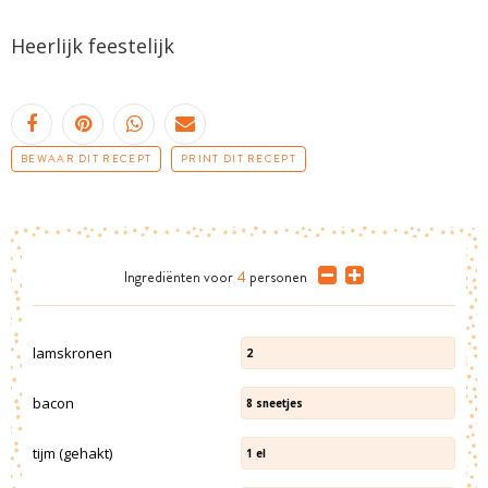
Heerlijk feestelijk
BEWAAR DIT RECEPT
PRINT DIT RECEPT
Ingrediënten
voor
4
personen
lamskronen
2
bacon
8
sneetjes
tijm (gehakt)
1
el