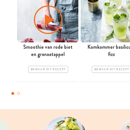
Smoothie van rode biet
Komkommer basili
en granaatappel
fizz
BEWAAR DIT RECEPT
BEWAAR DIT RECEPT