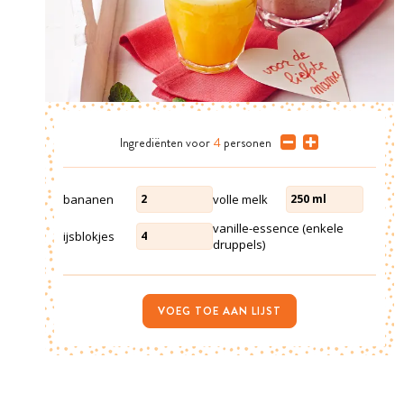
Ingrediënten
voor
4
personen
bananen
volle melk
2
250
ml
vanille-essence (enkele
ijsblokjes
4
druppels)
VOEG TOE AAN LIJST