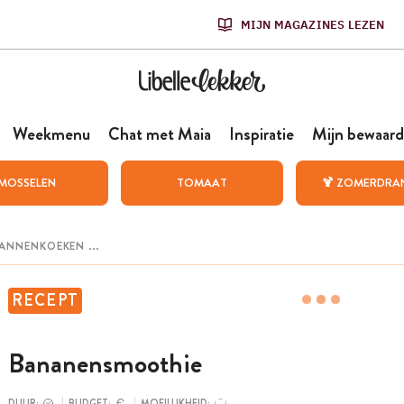
MIJN MAGAZINES LEZEN
Weekmenu
Chat met Maia
Inspiratie
Mijn bewaard
MOSSELEN
TOMAAT
🍹 ZOMERDRA
RECEPT
Bananensmoothie
DUUR:
BUDGET:
MOEILIJKHEID: