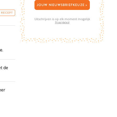
JOUW NIEUWSBRIEFKEUZE >
T RECEPT
Uitschrijven is op elk moment mogelijk
Privacybeleid
e.
et de
eer