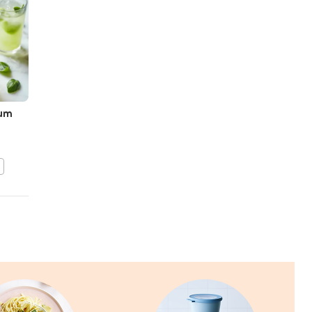
cum
Bananenconfituur
BEWAAR DIT RECEPT