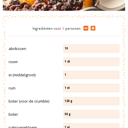
Ingrediënten
voor
4
personen
abrikozen
10
room
1
dl
ei (middelgroot)
1
rum
1
el
boter (voor de crumble)
120
g
boter
50
g
patisseriebloem
1
el