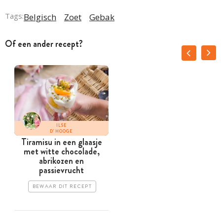
Tags:
Belgisch
Zoet
Gebak
Of een ander recept?
ILSE
D'HOOGE
Tiramisu in een glaasje
met witte chocolade,
abrikozen en
passievrucht
BEWAAR DIT RECEPT