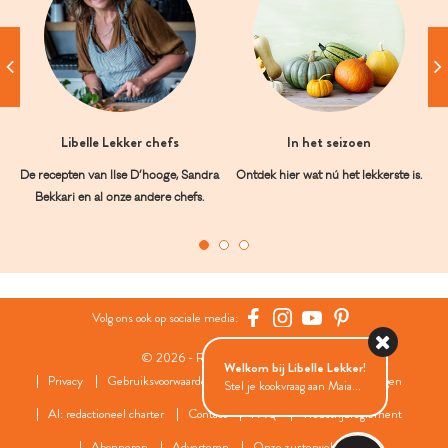
Libelle Lekker chefs
In het seizoen
De recepten van Ilse D’hooge, Sandra
Ontdek hier wat nú het lekkerste is.
Bekkari en al onze andere chefs.
Volg ons ook op sociale media:
© 2026 - Roularta Media Group
Welkom bij Libelle Lekker!
Privacy
Gebruiksvoorwaarden
Cookies
Cookies instellingen
Stel je kookvraag aan Maia...
AI: redactioneel charter
Contact
FAQ
Wedstrijdreglement
Abonneren
Adverteren
Onze zusterwebsites