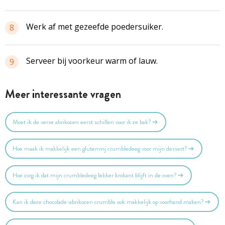
Werk af met gezeefde poedersuiker.
8
Serveer bij voorkeur warm of lauw.
9
Meer interessante vragen
Moet ik de verse abrikozen eerst schillen voor ik ze bak?
Hoe maak ik makkelijk een glutenvrij crumbledeeg voor mijn dessert?
Hoe zorg ik dat mijn crumbledeeg lekker krokant blijft in de oven?
Kan ik deze chocolade-abrikozen crumble ook makkelijk op voorhand maken?