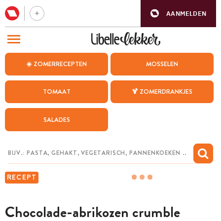
AANMELDEN
BEZOEK ONZE ANDERE WEBSITES
☀️ ZOMERRECEPTEN
MOSSELEN
RECEPTEN
TOMAAT
🍹 ZOMERDRANKJES
WEEKMENU
SALADES
CHAT MET MAIA
INSPIRATIE
MIJN BEWAARDE RECEPTEN
RECEPT
Chocolade-abrikozen crumble