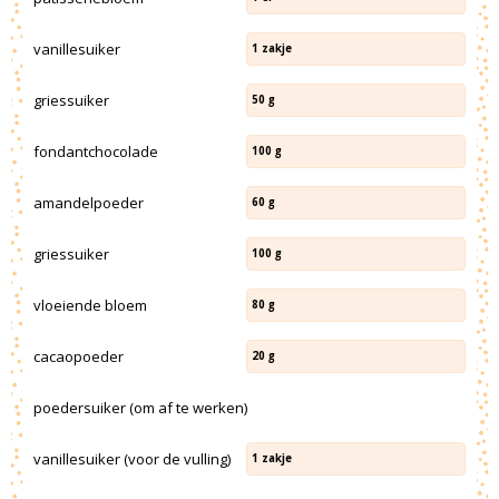
vanillesuiker
1
zakje
griessuiker
50
g
fondantchocolade
100
g
amandelpoeder
60
g
griessuiker
100
g
vloeiende bloem
80
g
cacaopoeder
20
g
poedersuiker (om af te werken)
vanillesuiker (voor de vulling)
1
zakje