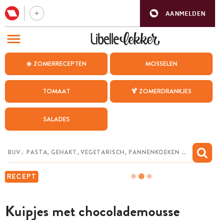
AANMELDEN
BEZOEK ONZE ANDERE WEBSITES
☀️ ZOMERRECEPTEN
MOSSELEN
RECEPTEN
TOMAAT
🍹 ZOMERDRANKJES
WEEKMENU
SALADES
CHAT MET MAIA
INSPIRATIE
MIJN BEWAARDE RECEPTEN
RECEPT
Kuipjes met chocolademousse