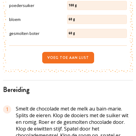
poedersuiker
100
g
bloem
60
g
gesmolten boter
60
g
VOEG TOE AAN LIJST
bereiding
Smelt de chocolade met de melk au bain-marie.
1
Splits de eieren. Klop de dooiers met de suiker wit
en romig. Roer er de gesmolten chocolade door.
Klop de eiwitten stijf. Spatel door het
chocolademengsel
. Klop de room op, spatel er