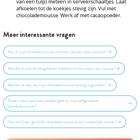
van een tulp) meteen in
serveerschaaltjes
. Laat
afkoelen tot de koekjes stevig zijn. Vul met
chocolademousse. Werk af met cacaopoeder.
Meer interessante vragen
Kan ik mijn chocolademousse invriezen voor een later moment?
Wat doe ik met de overgebleven eidooiers na het maken van mousse?
Wat kan ik doen als mijn chocolademousse korrelig is geworden?
Passen Lotus speculoos koekjes goed bij mijn zelfgemaakte
chocolademousse?
Hoe red ik een geschifte chocolademousse op een makkelijke manier?