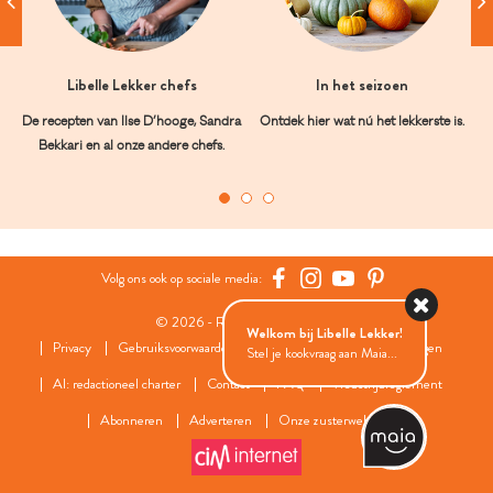
Libelle Lekker chefs
In het seizoen
De recepten van Ilse D’hooge, Sandra
Ontdek hier wat nú het lekkerste is.
Bekkari en al onze andere chefs.
Volg ons ook op sociale media:
© 2026 - Roularta Media Group
Welkom bij Libelle Lekker!
Privacy
Gebruiksvoorwaarden
Cookies
Cookies instellingen
Stel je kookvraag aan Maia...
AI: redactioneel charter
Contact
FAQ
Wedstrijdreglement
Abonneren
Adverteren
Onze zusterwebsites