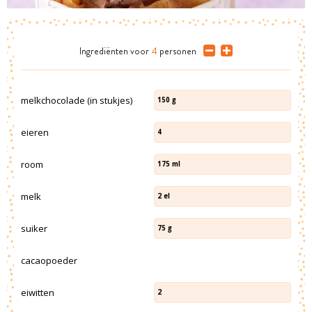
Ingrediënten
voor
4
personen
melkchocolade (in stukjes)
150
g
eieren
4
room
175
ml
melk
2
el
suiker
75
g
cacaopoeder
eiwitten
2