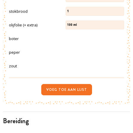
stokbrood
1
olijfolie (+ extra)
100
ml
boter
peper
zout
VOEG TOE AAN LIJST
bereiding