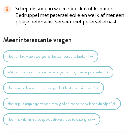
Schep de soep in warme borden of kommen.
8
Bedruppel met peterselieolie en werk af met een
plukje peterselie. Serveer met peterselietoast.
Meer interessante vragen
Hoe schil ik witte asperges perfect zonder ze te breken?
Wat kan ik maken met de overschotjes van mijn verse peterselie?
Hoe bewaar ik verse witte asperges het best voor mijn soep?
Hoe krijg ik mijn aspergesoep mooi glad en zonder vervelende draadjes?
Hoe maak ik mijn aspergesoep dikker als ze te waterig is?