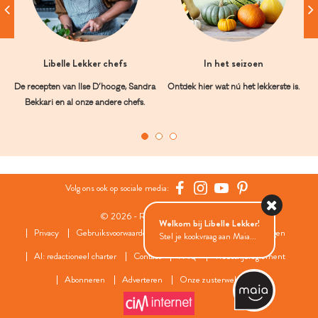
Libelle Lekker chefs
In het seizoen
De recepten van Ilse D’hooge, Sandra
Ontdek hier wat nú het lekkerste is.
Bekkari en al onze andere chefs.
Volg ons ook op sociale media:
© 2026 - Roularta Media Group
Welkom bij Libelle Lekker!
Privacy
Gebruiksvoorwaarden
Cookies
Cookies instellingen
Stel je kookvraag aan Maia...
AI: redactioneel charter
Contact
FAQ
Wedstrijdreglement
Abonneren
Adverteren
Onze zusterwebsites