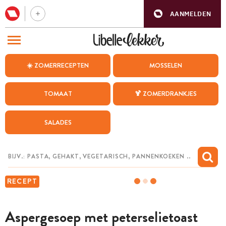
AANMELDEN
BEZOEK ONZE ANDERE WEBSITES
☀️ ZOMERRECEPTEN
MOSSELEN
RECEPTEN
TOMAAT
🍹 ZOMERDRANKJES
WEEKMENU
SALADES
CHAT MET MAIA
INSPIRATIE
MIJN BEWAARDE RECEPTEN
RECEPT
Aspergesoep met peterselietoast