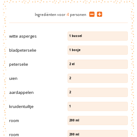
Ingrediënten
voor
4
personen
witte asperges
1
bussel
bladpeterselie
1
bosje
peterselie
2
el
uien
2
aardappelen
2
kruidentuiltje
1
room
200
ml
room
200
ml