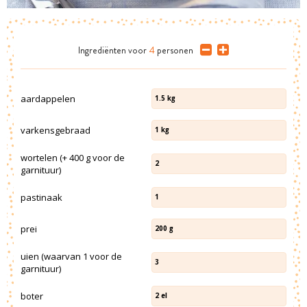
Ingrediënten
voor
4
personen
aardappelen
1.5
kg
varkensgebraad
1
kg
wortelen (+ 400 g voor de
2
garnituur)
pastinaak
1
prei
200
g
uien (waarvan 1 voor de
3
garnituur)
boter
2
el