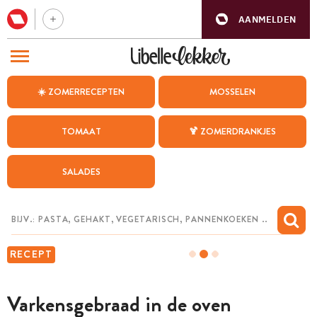
AANMELDEN
BEZOEK ONZE ANDERE WEBSITES
☀️ ZOMERRECEPTEN
MOSSELEN
RECEPTEN
TOMAAT
🍹 ZOMERDRANKJES
WEEKMENU
SALADES
CHAT MET MAIA
INSPIRATIE
MIJN BEWAARDE RECEPTEN
RECEPT
Varkensgebraad in de oven