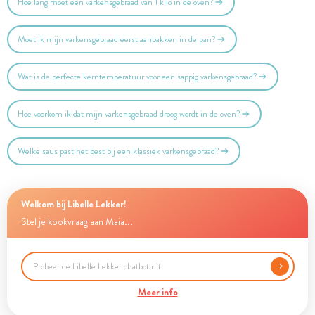
Hoe lang moet een varkensgebraad van 1 kilo in de oven?
Moet ik mijn varkensgebraad eerst aanbakken in de pan?
Wat is de perfecte kerntemperatuur voor een sappig varkensgebraad?
Hoe voorkom ik dat mijn varkensgebraad droog wordt in de oven?
Welke saus past het best bij een klassiek varkensgebraad?
Welkom bij Libelle Lekker!
Stel je kookvraag aan Maia...
Meer info