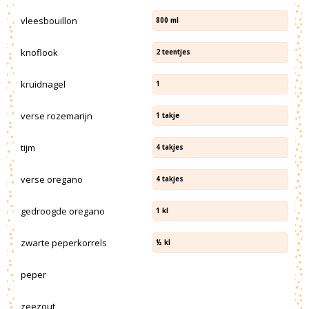
vleesbouillon
800
ml
knoflook
2
teentjes
kruidnagel
1
verse rozemarijn
1
takje
tijm
4
takjes
verse oregano
4
takjes
gedroogde oregano
1
kl
zwarte peperkorrels
½
kl
peper
zeezout