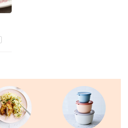
Ossobuco alla milanese
BEWAAR DIT RECEPT