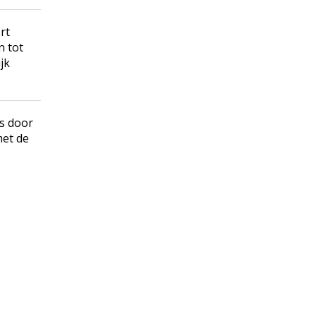
rt
n tot
jk
s door
met de