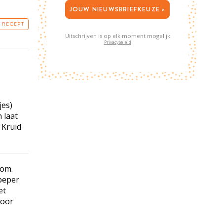
JOUW NIEUWSBRIEFKEUZE >
T RECEPT
Uitschrijven is op elk moment mogelijk
Privacybeleid
jes)
 laat
 Kruid
kom.
 peper
et
door