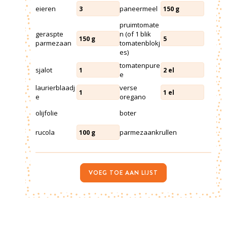
eieren
paneermeel
3
150
g
pruimtomate
geraspte
n (of 1 blik
150
g
5
parmezaan
tomatenblokj
es)
tomatenpure
sjalot
1
2
el
e
laurierblaadj
verse
1
1
el
e
oregano
olijfolie
boter
rucola
parmezaankrullen
100
g
VOEG TOE AAN LIJST