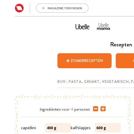
MAGAZINE TOEVOEGEN
Recepten
☀️ ZOMERRECEPTEN
Ingrediënten
voor
4
personen
capellini
kalfslapjes
400
g
600
g