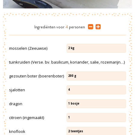
Ingrediënten
voor
4
personen
mosselen (Zeeuwse)
2
kg
tuinkruiden (Verse. bv. basilicum, koriander, salie, rozemarijn…)
gezouten boter (boerenboter)
200
g
sjalotten
4
dragon
1
bosje
citroen (ingemaakt)
1
knoflook
2
teentjes