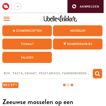
AANMELDEN
BEZOEK ONZE ANDERE WEBSITES
☀️ ZOMERRECEPTEN
MOSSELEN
RECEPTEN
TOMAAT
🍹 ZOMERDRANKJES
WEEKMENU
SALADES
CHAT MET MAIA
INSPIRATIE
MIJN BEWAARDE RECEPTEN
RECEPT
Zeeuwse mosselen op een