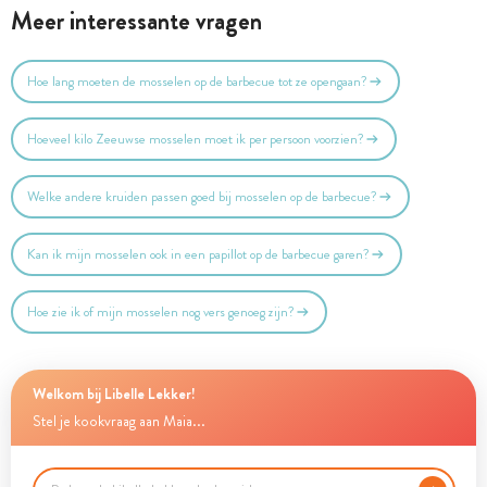
Meer interessante vragen
Hoe lang moeten de mosselen op de barbecue tot ze opengaan?
Hoeveel kilo Zeeuwse mosselen moet ik per persoon voorzien?
Welke andere kruiden passen goed bij mosselen op de barbecue?
Kan ik mijn mosselen ook in een papillot op de barbecue garen?
Hoe zie ik of mijn mosselen nog vers genoeg zijn?
Welkom bij Libelle Lekker!
Stel je kookvraag aan Maia...