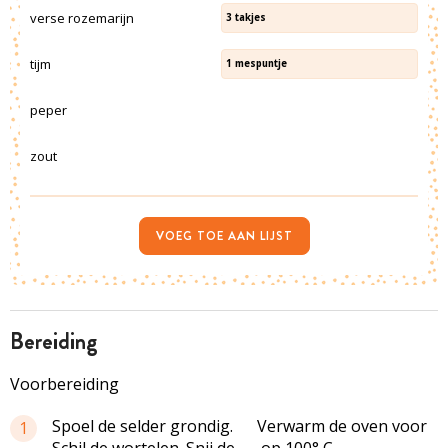
verse rozemarijn
3
takjes
tijm
1
mespuntje
peper
zout
VOEG TOE AAN LIJST
bereiding
Voorbereiding
Spoel de selder grondig.
Verwarm de oven voor
1
Schil de wortelen. Snij de
op 100° C.