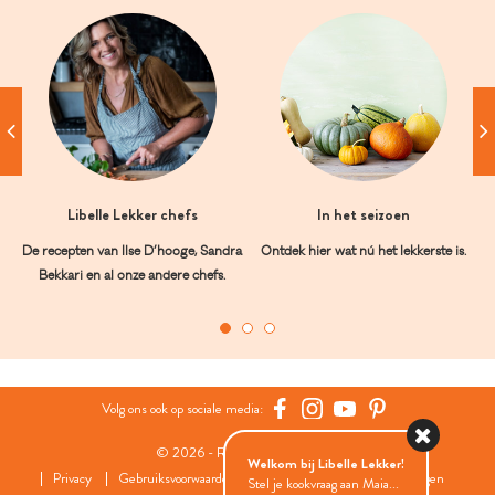
Libelle Lekker chefs
In het seizoen
De recepten van Ilse D’hooge, Sandra
Ontdek hier wat nú het lekkerste is.
Bekkari en al onze andere chefs.
Volg ons ook op sociale media:
© 2026 - Roularta Media Group
Welkom bij Libelle Lekker!
Privacy
Gebruiksvoorwaarden
Cookies
Cookies instellingen
Stel je kookvraag aan Maia...