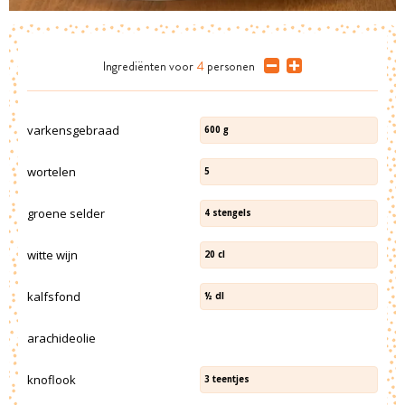
Ingrediënten
voor
4
personen
varkensgebraad
600
g
wortelen
5
groene selder
4
stengels
witte wijn
20
cl
kalfsfond
½
dl
arachideolie
knoflook
3
teentjes