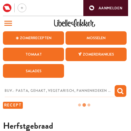
AANMELDEN
BEZOEK ONZE ANDERE WEBSITES
☀️ ZOMERRECEPTEN
MOSSELEN
RECEPTEN
TOMAAT
🍹 ZOMERDRANKJES
WEEKMENU
SALADES
CHAT MET MAIA
INSPIRATIE
MIJN BEWAARDE RECEPTEN
RECEPT
Herfstgebraad