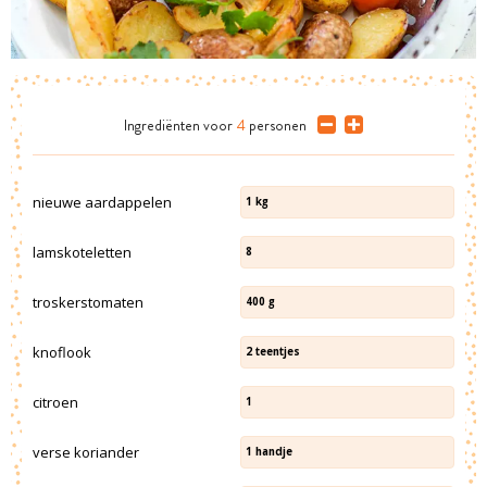
Ingrediënten
voor
4
personen
nieuwe aardappelen
1
kg
lamskoteletten
8
troskerstomaten
400
g
knoflook
2
teentjes
citroen
1
verse koriander
1
handje