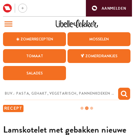
AANMELDEN
BEZOEK ONZE ANDERE WEBSITES
☀️ ZOMERRECEPTEN
MOSSELEN
RECEPTEN
TOMAAT
🍹 ZOMERDRANKJES
WEEKMENU
SALADES
CHAT MET MAIA
INSPIRATIE
MIJN BEWAARDE RECEPTEN
RECEPT
Lamskotelet met gebakken nieuwe