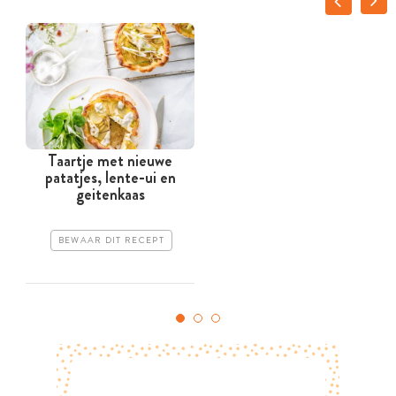
Taartje met nieuwe
patatjes, lente-ui en
g
geitenkaas
BEWAAR DIT RECEPT