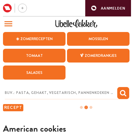
AANMELDEN
BEZOEK ONZE ANDERE WEBSITES
☀️ ZOMERRECEPTEN
MOSSELEN
RECEPTEN
TOMAAT
🍹 ZOMERDRANKJES
WEEKMENU
SALADES
CHAT MET MAIA
INSPIRATIE
MIJN BEWAARDE RECEPTEN
RECEPT
American cookies