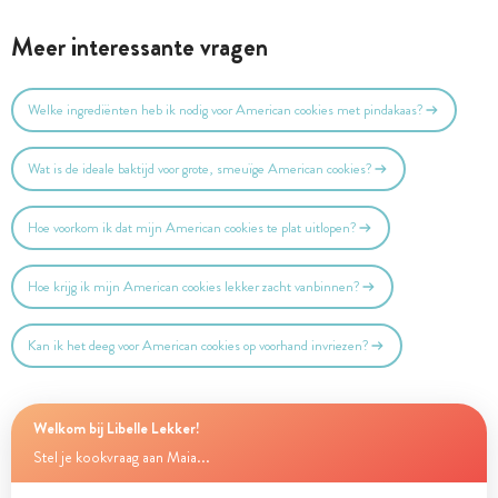
Meer interessante vragen
Welke ingrediënten heb ik nodig voor American cookies met pindakaas?
Wat is de ideale baktijd voor grote, smeuïge American cookies?
Hoe voorkom ik dat mijn American cookies te plat uitlopen?
Hoe krijg ik mijn American cookies lekker zacht vanbinnen?
Kan ik het deeg voor American cookies op voorhand invriezen?
Welkom bij Libelle Lekker!
Stel je kookvraag aan Maia...