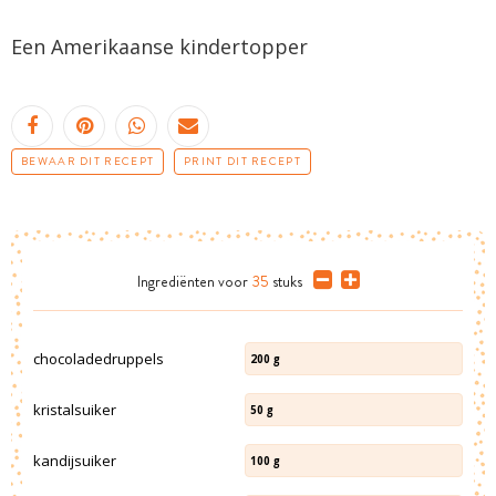
Een Amerikaanse kindertopper
BEWAAR DIT RECEPT
PRINT DIT RECEPT
Ingrediënten
voor
35
stuks
chocoladedruppels
200
g
kristalsuiker
50
g
kandijsuiker
100
g