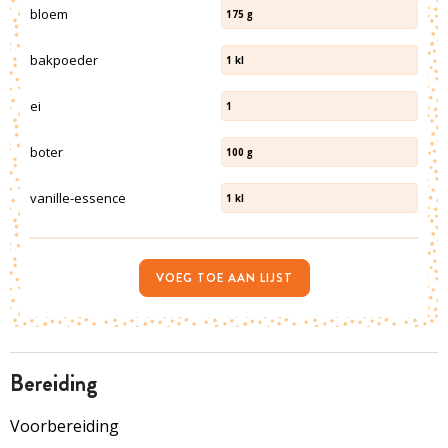
bloem
175
g
bakpoeder
1
kl
ei
1
boter
100
g
vanille-essence
1
kl
VOEG TOE AAN LIJST
bereiding
Voorbereiding