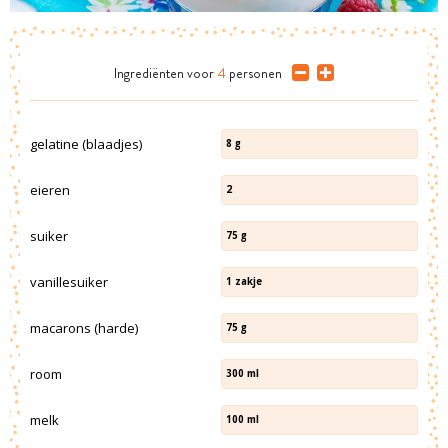
Ingrediënten
voor
4
personen
gelatine (blaadjes)
8
g
eieren
2
suiker
75
g
vanillesuiker
1
zakje
macarons (harde)
75
g
room
300
ml
melk
100
ml