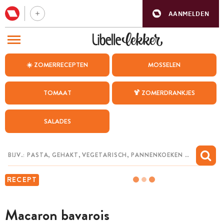
AANMELDEN
BEZOEK ONZE ANDERE WEBSITES
☀️ ZOMERRECEPTEN
MOSSELEN
RECEPTEN
TOMAAT
🍹 ZOMERDRANKJES
WEEKMENU
SALADES
CHAT MET MAIA
INSPIRATIE
MIJN BEWAARDE RECEPTEN
RECEPT
Macaron bavarois