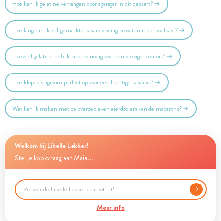
Hoe kan ik gelatine vervangen door agaragar in dit dessert?
Hoe lang kan ik zelfgemaakte bavarois veilig bewaren in de koelkast?
Hoeveel gelatine heb ik precies nodig voor een stevige bavarois?
Hoe klop ik slagroom perfect op voor een luchtige bavarois?
Wat kan ik maken met de overgebleven eierdooiers van de macarons?
Welkom bij Libelle Lekker!
Stel je kookvraag aan Maia...
Meer info