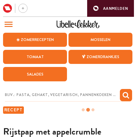
AANMELDEN
BEZOEK ONZE ANDERE WEBSITES
☀️ ZOMERRECEPTEN
MOSSELEN
RECEPTEN
TOMAAT
🍹 ZOMERDRANKJES
WEEKMENU
SALADES
CHAT MET MAIA
INSPIRATIE
MIJN BEWAARDE RECEPTEN
RECEPT
Rijstpap met appelcrumble