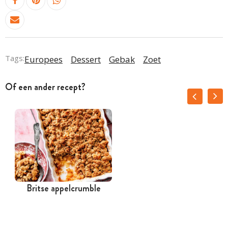
Tags:
Europees
Dessert
Gebak
Zoet
Of een ander recept?
Britse appelcrumble