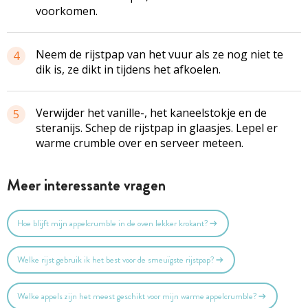
voorkomen.
Neem de rijstpap van het vuur als ze nog niet te
4
dik is, ze dikt in tijdens het afkoelen.
Verwijder het vanille-, het kaneelstokje en de
5
steranijs. Schep de rijstpap in glaasjes. Lepel er
warme
crumble
over en serveer meteen.
Meer interessante vragen
Hoe blijft mijn appelcrumble in de oven lekker krokant?
Welke rijst gebruik ik het best voor de smeuïgste rijstpap?
Welke appels zijn het meest geschikt voor mijn warme appelcrumble?