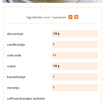
Ingrediënten
voor
4
personen
dessertrijst
130
g
vanillestokje
1
volle melk
1
l
suiker
125
g
kaneelstokje
1
steranijs
1
saffraandraadjes (enkele)