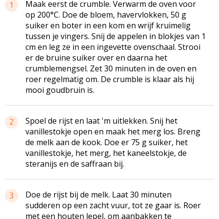
Maak eerst de
crumble
. Verwarm de oven voor
1
op 200°C. Doe de bloem, havervlokken, 50 g
suiker en boter in een kom en wrijf kruimelig
tussen je vingers. Snij de appelen in blokjes van 1
cm en leg ze in een ingevette ovenschaal. Strooi
er de bruine suiker over en daarna het
crumblemengsel
. Zet 30 minuten in de oven en
roer regelmatig om. De
crumble
is klaar als hij
mooi goudbruin is.
Spoel de rijst en laat 'm uitlekken. Snij het
2
vanillestokje open en maak het merg los. Breng
de melk aan de kook. Doe er 75 g suiker, het
vanillestokje, het merg, het kaneelstokje, de
steranijs en de saffraan bij.
Doe de rijst bij de melk. Laat 30 minuten
3
sudderen op een zacht vuur, tot ze gaar is. Roer
met een houten lepel, om aanbakken te