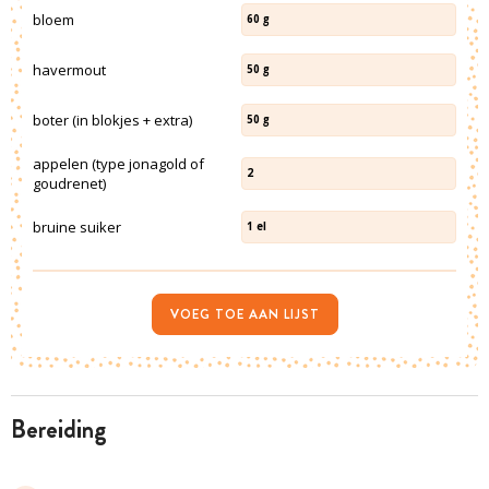
bloem
60
g
havermout
50
g
boter (in blokjes + extra)
50
g
appelen (type jonagold of
2
goudrenet)
bruine suiker
1
el
VOEG TOE AAN LIJST
bereiding