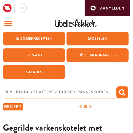
AANMELDEN
BEZOEK ONZE ANDERE WEBSITES
☀️ ZOMERRECEPTEN
MOSSELEN
RECEPTEN
TOMAAT
🍹 ZOMERDRANKJES
WEEKMENU
SALADES
CHAT MET MAIA
INSPIRATIE
MIJN BEWAARDE RECEPTEN
RECEPT
Gegrilde varkenskotelet met