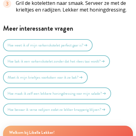
Gril de koteletten naar smaak. Serveer ze met de
3
krieltjes en radijzen. Lekker met honingdressing.
Meer interessante vragen
Hoe weet ik of mijn varkenskotelet perfect gaar is?
Hoe bak ik een varkenskotelet zonder dat het vlees taai wordt?
Moet ik mijn krieltjes voorkoken voor ik ze bak?
Hoe maak ik zelf een lekkere honingdressing voor mijn salade?
Hoe bewaar ik verse radijzen zodat ze lekker knapperig blijven?
Welkom bij Libelle Lekker!