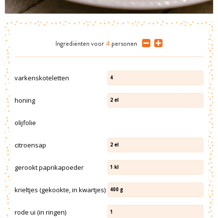
Ingrediënten
voor
4
personen
varkenskoteletten
4
honing
2
el
olijfolie
citroensap
2
el
gerookt paprikapoeder
1
kl
krieltjes (gekookte, in kwartjes)
400
g
rode ui (in ringen)
1