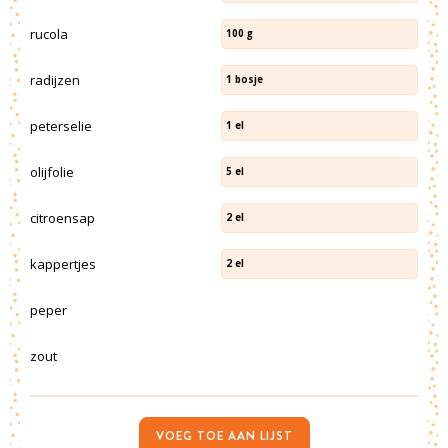
rucola
100
g
radijzen
1
bosje
peterselie
1
el
olijfolie
5
el
citroensap
2
el
kappertjes
2
el
peper
zout
VOEG TOE AAN LIJST