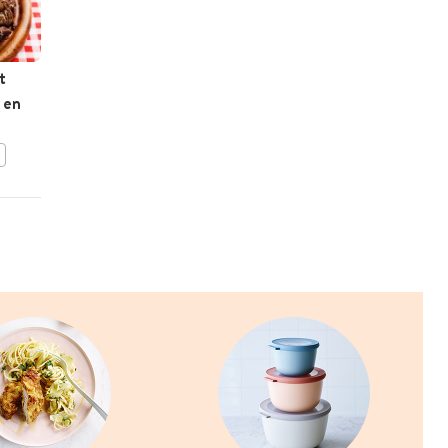
t
Biefstuk-spiesjes
 en
BEWAAR DIT RECEPT