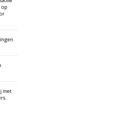
laolie
g op
or
ringen
n
ij met
rs.