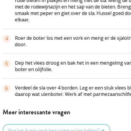
rode bieten in plakjes en meng met de sla. Meng de s
met de rodewijnazijn en het sap van de bieten. Bren
smaak met peper en giet over de sla. Hussel goed do
elkaar.
Roer de boter los met een vork en meng er de sjalot
4
door.
Dep het vlees droog en bak het in een mengeling va
5
boter en olijfolie.
Verdeel de sla over 4 borden. Leg er een stuk vlees b
6
daarop wat uienboter. Werk af met parmezaanschilfe
Meer interessante vragen
Hoe laat ik mijn steak best rusten na het bakken?