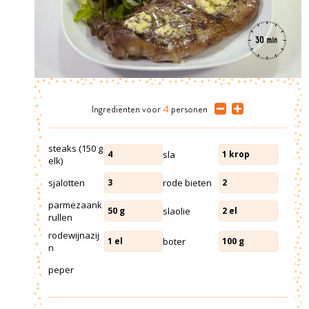
Ingrediënten
voor
4
personen
steaks (150 g
sla
4
1
krop
elk)
sjalotten
rode bieten
3
2
parmezaank
slaolie
50
g
2
el
rullen
rodewijnazij
boter
1
el
100
g
n
peper