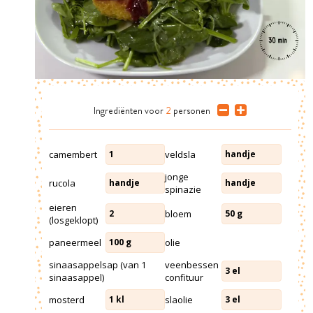
Ingrediënten
voor
2
personen
camembert
veldsla
1
handje
jonge
rucola
handje
handje
spinazie
eieren
bloem
2
50
g
(losgeklopt)
paneermeel
olie
100
g
sinaasappelsap (van 1
veenbessen
3
el
sinaasappel)
confituur
mosterd
slaolie
1
kl
3
el