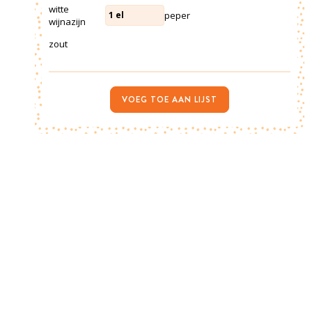
witte
peper
1
el
wijnazijn
zout
VOEG TOE AAN LIJST