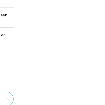
 een
j en