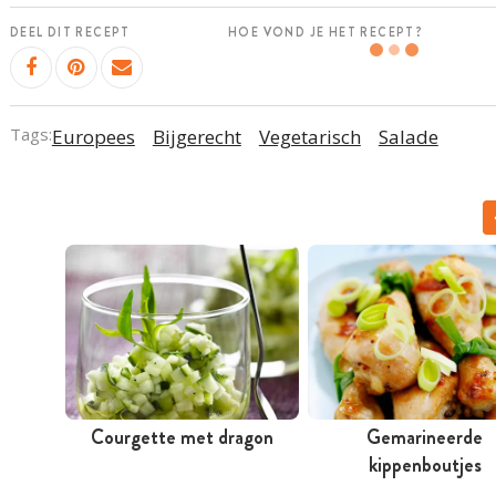
DEEL DIT RECEPT
HOE VOND JE HET RECEPT?
Tags:
Europees
Bijgerecht
Vegetarisch
Salade
Courgette met dragon
Gemarineerde
kippenboutjes