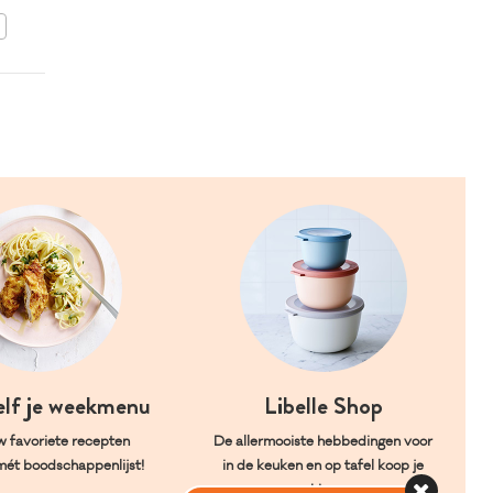
BEWAAR DIT RECEPT
elf je weekmenu
Libelle Shop
w favoriete recepten
De allermooiste hebbedingen voor
mét boodschappenlijst!
in de keuken en op tafel koop je
hier.