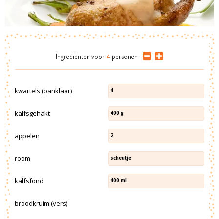
Ingrediënten
voor
4
personen
kwartels (panklaar)
4
kalfsgehakt
400
g
appelen
2
room
scheutje
kalfsfond
400
ml
broodkruim (vers)