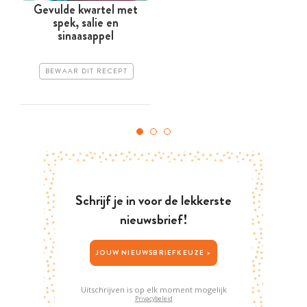
Gevulde kwartel met
D
spek, salie en
sinaasappel
BEWAAR DIT RECEPT
Schrijf je in voor de lekkerste
nieuwsbrief!
JOUW NIEUWSBRIEFKEUZE >
Uitschrijven is op elk moment mogelijk
Privacybeleid