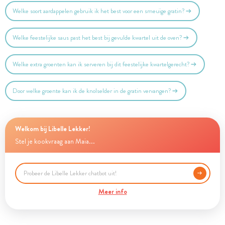
Welke soort aardappelen gebruik ik het best voor een smeuïge gratin?
Welke feestelijke saus past het best bij gevulde kwartel uit de oven?
Welke extra groenten kan ik serveren bij dit feestelijke kwartelgerecht?
Door welke groente kan ik de knolselder in de gratin vervangen?
Welkom bij Libelle Lekker!
Stel je kookvraag aan Maia...
Meer info