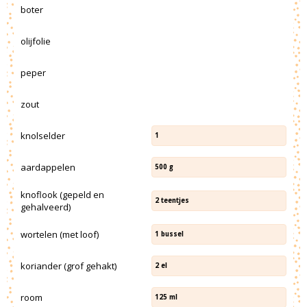
boter
olijfolie
peper
zout
knolselder
1
aardappelen
500
g
knoflook (gepeld en
2
teentjes
gehalveerd)
wortelen (met loof)
1
bussel
koriander (grof gehakt)
2
el
room
125
ml