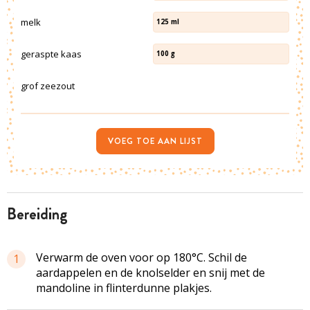
melk
125
ml
geraspte kaas
100
g
grof zeezout
VOEG TOE AAN LIJST
bereiding
Verwarm de oven voor op 180°C. Schil de
1
aardappelen en de
knolselder
en snij met de
mandoline in flinterdunne plakjes.