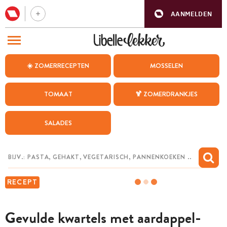
AANMELDEN
BEZOEK ONZE ANDERE WEBSITES
☀️ ZOMERRECEPTEN
MOSSELEN
RECEPTEN
TOMAAT
🍹 ZOMERDRANKJES
WEEKMENU
SALADES
CHAT MET MAIA
INSPIRATIE
MIJN BEWAARDE RECEPTEN
RECEPT
Gevulde kwartels met aardappel-