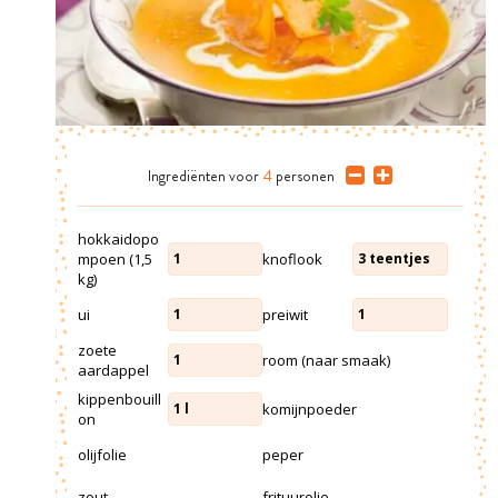
Ingrediënten
voor
4
personen
hokkaidopo
mpoen (1,5
knoflook
1
3
teentjes
kg)
ui
preiwit
1
1
zoete
room (naar smaak)
1
aardappel
kippenbouill
komijnpoeder
1
l
on
olijfolie
peper
zout
frituurolie