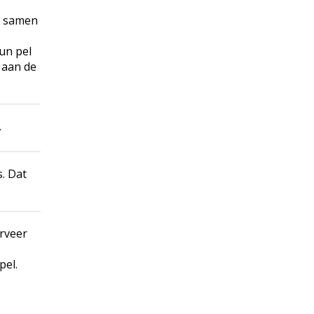
ze samen
un pel
 aan de
.
s. Dat
erveer
pel.