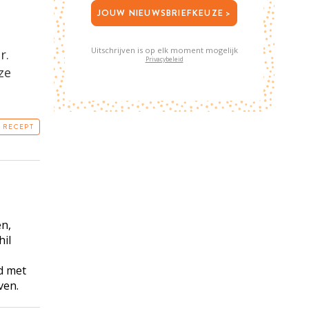
JOUW NIEUWSBRIEFKEUZE >
Uitschrijven is op elk moment mogelijk
r.
Privacybeleid
ze
T RECEPT
n,
hil
id met
ven.