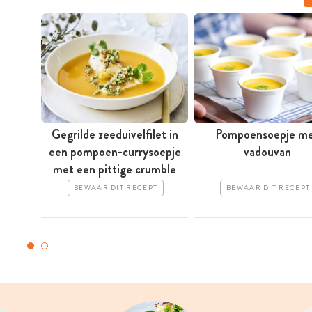
Gegrilde zeeduivelfilet in
Pompoensoepje m
een pompoen-currysoepje
vadouvan
met een pittige crumble
BEWAAR DIT RECEPT
BEWAAR DIT RECEPT