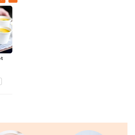
et
Pompoensoep met
maanzaad
BEWAAR DIT RECEPT