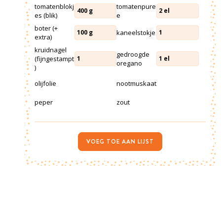
tomatenblokj
tomatenpure
400
g
2
el
es (blik)
e
boter (+
kaneelstokje
100
g
1
extra)
kruidnagel
gedroogde
(fijngestampt
1
1
el
oregano
)
olijfolie
nootmuskaat
peper
zout
VOEG TOE AAN LIJST