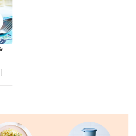
in
Italiaanse burger met
ovenfrietjes
BEWAAR DIT RECEPT