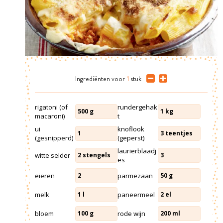
Ingrediënten
voor
1
stuk
rigatoni (of
rundergehak
500
g
1
kg
macaroni)
t
ui
knoflook
1
3
teentjes
(gesnipperd)
(geperst)
laurierblaadj
witte selder
2
stengels
3
es
eieren
parmezaan
2
50
g
melk
paneermeel
1
l
2
el
bloem
rode wijn
100
g
200
ml