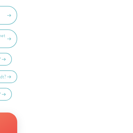
met
?
rdt?
?