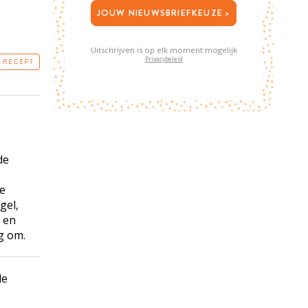
JOUW NIEUWSBRIEFKEUZE >
Uitschrijven is op elk moment mogelijk
Privacybeleid
T RECEPT
de
de
gel,
r en
g om.
de