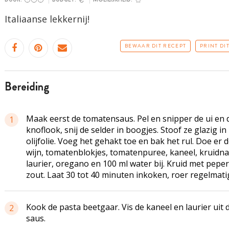
Italiaanse lekkernij!
BEWAAR DIT RECEPT
PRINT DI
bereiding
Maak eerst de tomatensaus. Pel en snipper de ui en 
1
knoflook, snij de selder in boogjes. Stoof ze glazig in
olijfolie. Voeg het gehakt toe en bak het rul. Doe er 
wijn,
tomatenblokjes
, tomatenpuree, kaneel, kruidna
laurier, oregano en 100 ml water bij. Kruid met pepe
zout. Laat 30 tot 40 minuten inkoken, roer regelmati
Kook de pasta beetgaar. Vis de kaneel en laurier uit 
2
saus.