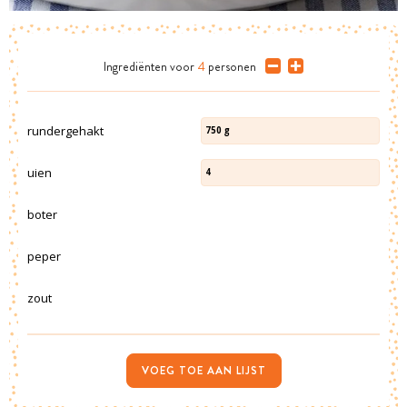
Ingrediënten
voor
4
personen
rundergehakt
750
g
uien
4
boter
peper
zout
VOEG TOE AAN LIJST