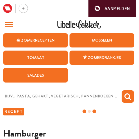
AANMELDEN
BEZOEK ONZE ANDERE WEBSITES
☀️ ZOMERRECEPTEN
MOSSELEN
RECEPTEN
TOMAAT
🍹 ZOMERDRANKJES
WEEKMENU
SALADES
CHAT MET MAIA
INSPIRATIE
MIJN BEWAARDE RECEPTEN
RECEPT
Hamburger