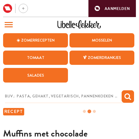
AANMELDEN
BEZOEK ONZE ANDERE WEBSITES
☀️ ZOMERRECEPTEN
MOSSELEN
RECEPTEN
TOMAAT
🍹 ZOMERDRANKJES
WEEKMENU
SALADES
CHAT MET MAIA
INSPIRATIE
MIJN BEWAARDE RECEPTEN
RECEPT
Muffins met chocolade