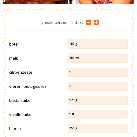
Ingrediënten
voor
12
stuks
boter
100
g
melk
200
ml
citroenzeste
1
eieren (biologische)
2
kristalsuiker
125
g
vanillesuiker
1
tl
bloem
250
g