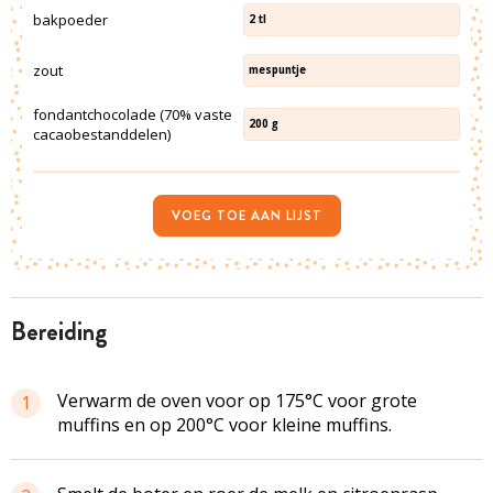
bakpoeder
2
tl
zout
mespuntje
fondantchocolade (70% vaste
200
g
cacaobestanddelen)
VOEG TOE AAN LIJST
bereiding
Verwarm de oven voor op 175°C voor grote
1
muffins en op 200°C voor kleine muffins.