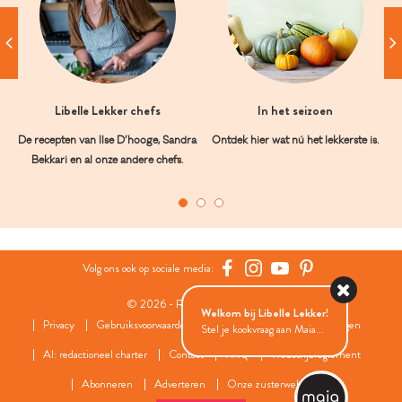
Libelle Lekker chefs
In het seizoen
De recepten van Ilse D’hooge, Sandra
Ontdek hier wat nú het lekkerste is.
Bekkari en al onze andere chefs.
Volg ons ook op sociale media:
© 2026 - Roularta Media Group
Welkom bij Libelle Lekker!
Privacy
Gebruiksvoorwaarden
Cookies
Cookies instellingen
Stel je kookvraag aan Maia...
AI: redactioneel charter
Contact
FAQ
Wedstrijdreglement
Abonneren
Adverteren
Onze zusterwebsites