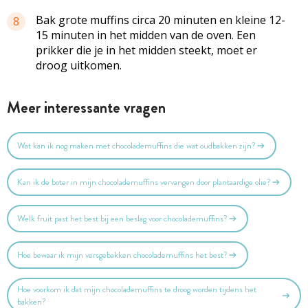
Bak grote muffins circa 20 minuten en kleine 12-
8
15 minuten in het midden van de oven. Een
prikker die je in het midden steekt, moet er
droog uitkomen.
Meer interessante vragen
Wat kan ik nog maken met chocolademuffins die wat oudbakken zijn?
Kan ik de boter in mijn chocolademuffins vervangen door plantaardige olie?
Welk fruit past het best bij een beslag voor chocolademuffins?
Hoe bewaar ik mijn versgebakken chocolademuffins het best?
Hoe voorkom ik dat mijn chocolademuffins te droog worden tijdens het
bakken?