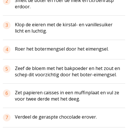
Smelt de boter en roer de melk en citroenrasp
2
erdoor.
Klop de eieren met de
kirstal
- en vanillesuiker
3
licht en luchtig.
Roer het
botermengsel
door het eimengsel.
4
Zeef de bloem met het bakpoeder en het zout en
5
schep dit voorzichtig door het boter-eimengsel.
Zet papieren
caisses
in een
muffinplaat
en vul ze
6
voor twee derde met het deeg.
Verdeel de geraspte chocolade erover.
7