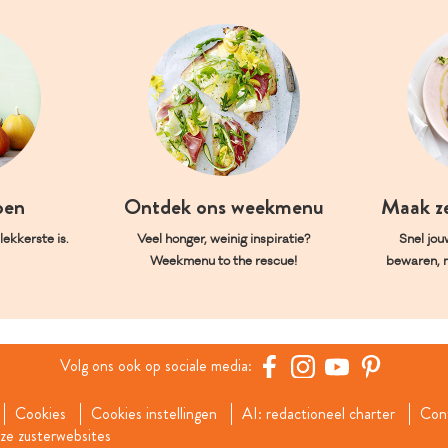
oen
Ontdek ons weekmenu
Maak z
ekkerste is.
Veel honger, weinig inspiratie?
Snel jou
Weekmenu to the rescue!
bewaren, 
Volg ons ook op sociale media:
Cookies
Cookies instellingen
AI: redactioneel charter
Con
e zusterwebsites