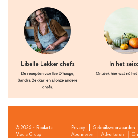
Libelle Lekker chefs
In het seiz
De recepten van Ilse D’hooge,
Ontdek hier wat nú het l
Sandra Bekkari en al onze andere
chefs.
© 2026 - Roularta
Privacy
Gebruiksvoorwaarden
Media Group
Abonneren
Adverteren
Onz