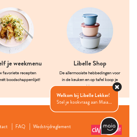
elf je weekmenu
Libelle Shop
w favoriete recepten
De allermooiste hebbedingen voor
mét boodschappenlijst!
in de keuken en op tafel koop je
hier.
Welkom bij Libelle Lekker!
Stel je kookvraag aan Maia...
tact
FAQ
Wedstrijdreglement