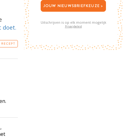
JOUW NIEUWSBRIEFKEUZE >
e
Uitschrijven is op elk moment mogelijk
t doet.
Privacybeleid
T RECEPT
en.
,
met