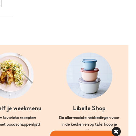
BEWAAR DIT RECEPT
elf je weekmenu
Libelle Shop
w favoriete recepten
De allermooiste hebbedingen voor
mét boodschappenlijst!
in de keuken en op tafel koop je
hier.