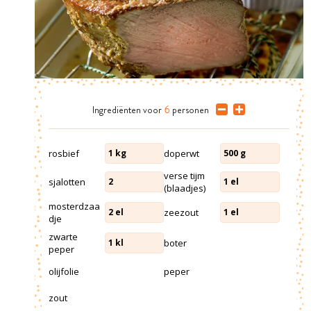
Ingrediënten
voor
6
personen
rosbief
doperwt
1
kg
500
g
verse tijm
sjalotten
2
1
el
(blaadjes)
mosterdzaa
zeezout
2
el
1
el
dje
zwarte
boter
1
kl
peper
olijfolie
peper
zout