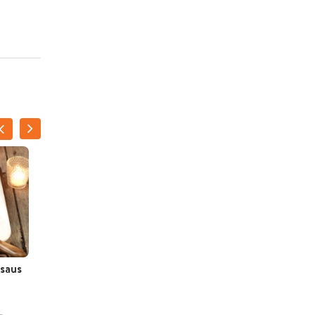
nsaus
Rosbief in bladerdeeg