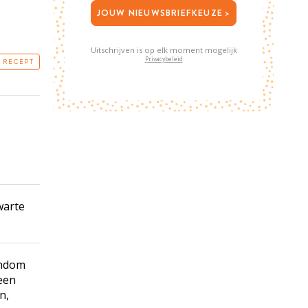
JOUW NIEUWSBRIEFKEUZE >
Uitschrijven is op elk moment mogelijk
Privacybeleid
T RECEPT
warte
.
ondom
een
n,