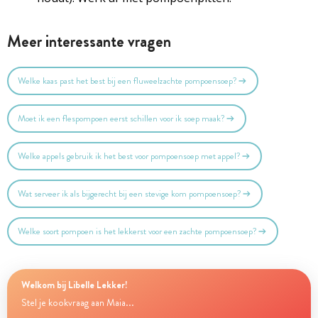
Meer interessante vragen
Welke kaas past het best bij een fluweelzachte pompoensoep?
Moet ik een flespompoen eerst schillen voor ik soep maak?
Welke appels gebruik ik het best voor pompoensoep met appel?
Wat serveer ik als bijgerecht bij een stevige kom pompoensoep?
Welke soort pompoen is het lekkerst voor een zachte pompoensoep?
Welkom bij Libelle Lekker!
Stel je kookvraag aan Maia...