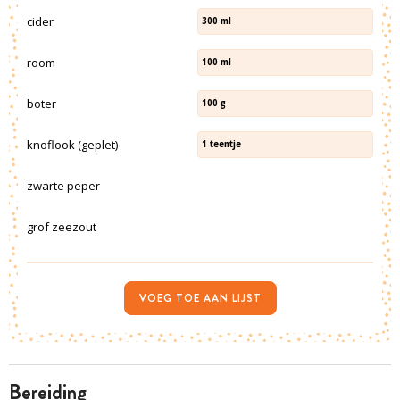
cider
300
ml
room
100
ml
boter
100
g
knoflook (geplet)
1
teentje
zwarte peper
grof zeezout
VOEG TOE AAN LIJST
bereiding