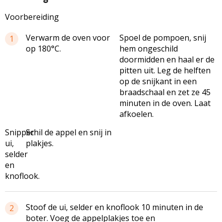
Voorbereiding
Verwarm de oven voor
Spoel de pompoen, snij
1
op 180°C.
hem ongeschild
doormidden en haal er de
pitten uit. Leg de helften
op de snijkant in een
braadschaal en zet ze 45
minuten in de oven. Laat
afkoelen.
Snipper
Schil de appel en snij in
ui,
plakjes.
selder
en
knoflook.
Stoof de ui, selder en knoflook 10 minuten in de
2
boter. Voeg de appelplakjes toe en