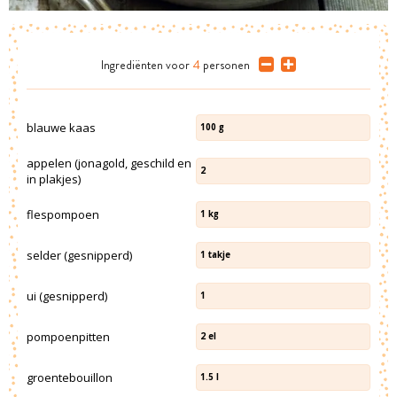
Ingrediënten
voor
4
personen
blauwe kaas
100
g
appelen (jonagold, geschild en
2
in plakjes)
flespompoen
1
kg
selder (gesnipperd)
1
takje
ui (gesnipperd)
1
pompoenpitten
2
el
groentebouillon
1.5
l