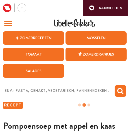
AANMELDEN
BEZOEK ONZE ANDERE WEBSITES
☀️ ZOMERRECEPTEN
MOSSELEN
RECEPTEN
TOMAAT
🍹 ZOMERDRANKJES
WEEKMENU
SALADES
CHAT MET MAIA
INSPIRATIE
MIJN BEWAARDE RECEPTEN
RECEPT
Pompoensoep met appel en kaas