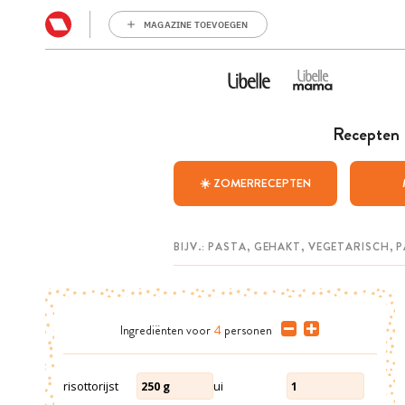
MAGAZINE TOEVOEGEN
Recepten
☀️ ZOMERRECEPTEN
Ingrediënten
voor
4
personen
risottorijst
ui
250
g
1