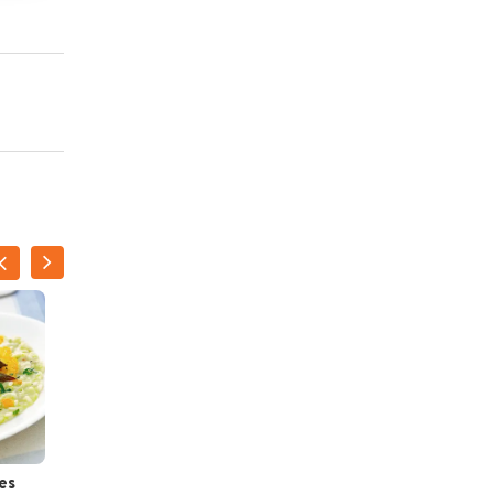
es
Risotto met tomaat en