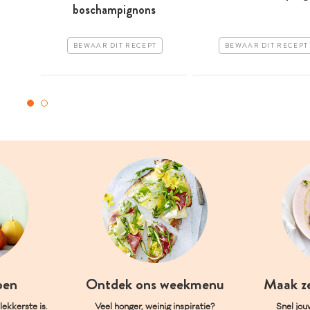
boschampignons
BEWAAR DIT RECEPT
BEWAAR DIT RECEPT
oen
Ontdek ons weekmenu
Maak z
ekkerste is.
Veel honger, weinig inspiratie?
Snel jou