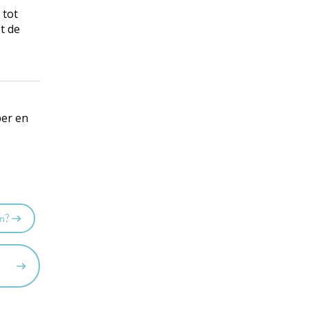
 tot
t de
per en
en?