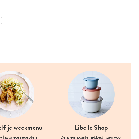
basilicum
BEWAAR DIT RECEPT
elf je weekmenu
Libelle Shop
w favoriete recepten
De allermooiste hebbedingen voor