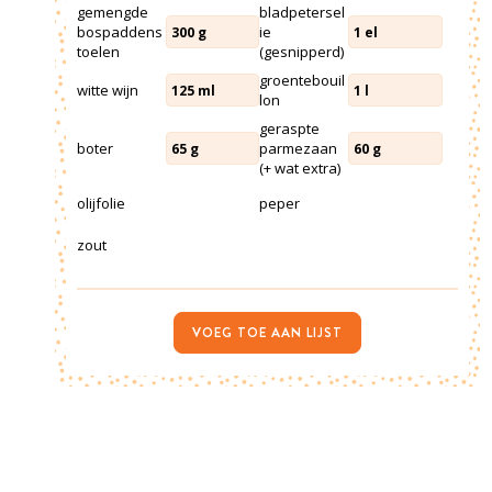
gemengde
bladpetersel
bospaddens
ie
300
g
1
el
toelen
(gesnipperd)
groentebouil
witte wijn
125
ml
1
l
lon
geraspte
boter
parmezaan
65
g
60
g
(+ wat extra)
olijfolie
peper
zout
VOEG TOE AAN LIJST