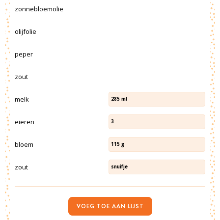
zonnebloemolie
olijfolie
peper
zout
melk
285
ml
eieren
3
bloem
115
g
zout
snuifje
VOEG TOE AAN LIJST