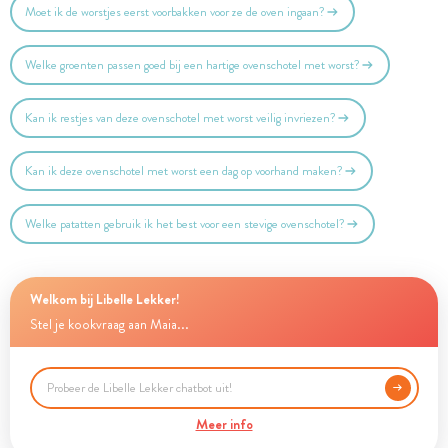
Moet ik de worstjes eerst voorbakken voor ze de oven ingaan?
Welke groenten passen goed bij een hartige ovenschotel met worst?
Kan ik restjes van deze ovenschotel met worst veilig invriezen?
Kan ik deze ovenschotel met worst een dag op voorhand maken?
Welke patatten gebruik ik het best voor een stevige ovenschotel?
Welkom bij Libelle Lekker!
Stel je kookvraag aan Maia...
Meer info