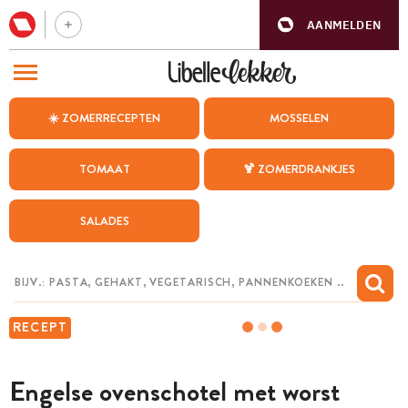
AANMELDEN
BEZOEK ONZE ANDERE WEBSITES
☀️ ZOMERRECEPTEN
MOSSELEN
RECEPTEN
TOMAAT
🍹 ZOMERDRANKJES
WEEKMENU
SALADES
CHAT MET MAIA
INSPIRATIE
MIJN BEWAARDE RECEPTEN
RECEPT
Engelse ovenschotel met worst