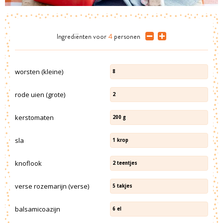
Ingrediënten
voor
4
personen
worsten (kleine)
8
rode uien (grote)
2
kerstomaten
200
g
sla
1
krop
knoflook
2
teentjes
verse rozemarijn (verse)
5
takjes
balsamicoazijn
6
el