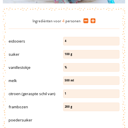
Ingrediënten
voor
4
personen
eidooiers
4
suiker
100
g
vanillestokje
½
melk
500
ml
citroen (geraspte schil van)
1
frambozen
200
g
poedersuiker