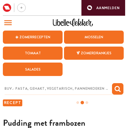
AANMELDEN
BEZOEK ONZE ANDERE WEBSITES
☀️ ZOMERRECEPTEN
MOSSELEN
RECEPTEN
TOMAAT
🍹 ZOMERDRANKJES
WEEKMENU
SALADES
CHAT MET MAIA
INSPIRATIE
MIJN BEWAARDE RECEPTEN
RECEPT
Pudding met frambozen