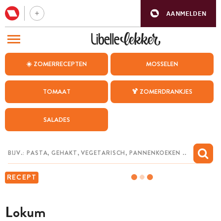
AANMELDEN
BEZOEK ONZE ANDERE WEBSITES
☀️ ZOMERRECEPTEN
MOSSELEN
RECEPTEN
TOMAAT
🍹 ZOMERDRANKJES
WEEKMENU
SALADES
CHAT MET MAIA
INSPIRATIE
MIJN BEWAARDE RECEPTEN
RECEPT
Lokum