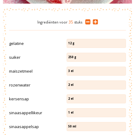
Ingrediënten
voor
35
stuks
gelatine
12
g
suiker
250
g
maïszetmeel
3
el
rozenwater
2
el
kersensap
2
el
sinaasappellikeur
1
el
sinaasappelsap
50
ml