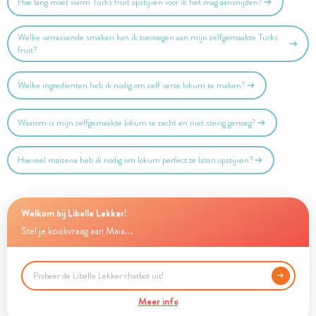
Hoe lang moet warm Turks fruit opstijven voor ik het mag aansnijden?
Welke verrassende smaken kan ik toevoegen aan mijn zelfgemaakte Turks
fruit?
Welke ingrediënten heb ik nodig om zelf verse lokum te maken?
Waarom is mijn zelfgemaakte lokum te zacht en niet stevig genoeg?
Hoeveel maïzena heb ik nodig om lokum perfect te laten opstijven?
Welkom bij Libelle Lekker!
Stel je kookvraag aan Maia...
Meer info