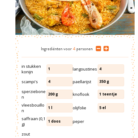
Ingrediënten
voor
4
personen
in stukken
langoustines
1
4
konijn
scampi's
paellarijst
4
350
g
sperziebone
knoflook
200
g
1
teentje
n
vleesbouillo
olijfolie
1
l
5
el
n
saffraan (0,1
peper
1
doos
g)
zout