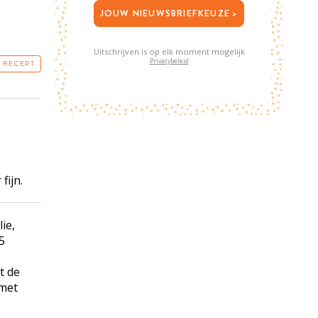
JOUW NIEUWSBRIEFKEUZE >
Uitschrijven is op elk moment mogelijk
Privacybeleid
T RECEPT
fijn.
ie,
5
t de
 met