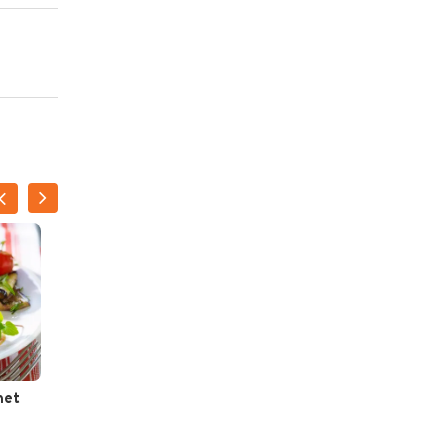
met
Pot-au-feu