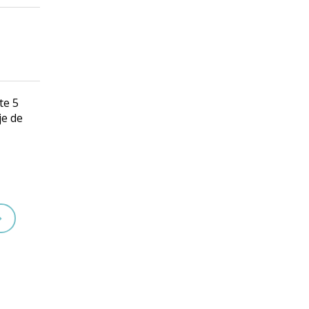
te 5
je de