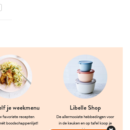
BEWAAR DIT RECEPT
elf je weekmenu
Libelle Shop
w favoriete recepten
De allermooiste hebbedingen voor
mét boodschappenlijst!
in de keuken en op tafel koop je
hier.