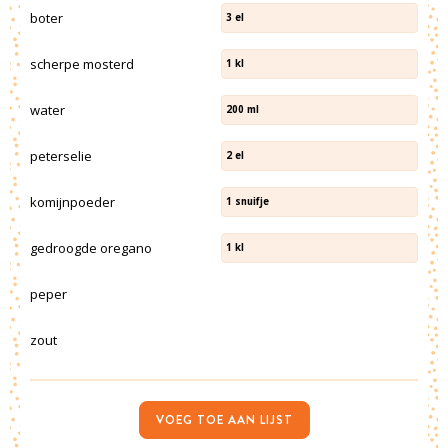
boter
3
el
scherpe mosterd
1
kl
water
200
ml
peterselie
2
el
komijnpoeder
1
snuifje
gedroogde oregano
1
kl
peper
zout
VOEG TOE AAN LIJST