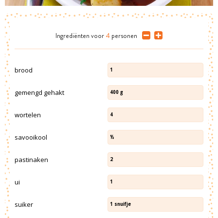
Ingrediënten
voor
4
personen
brood
1
gemengd gehakt
400
g
wortelen
4
savooikool
½
pastinaken
2
ui
1
suiker
1
snuifje