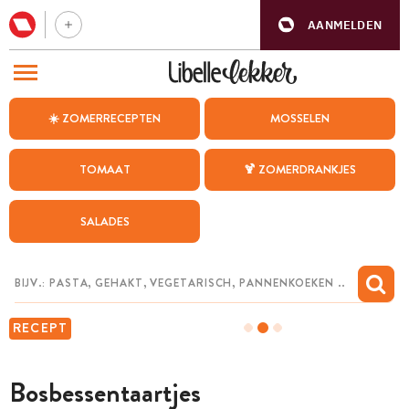
AANMELDEN
BEZOEK ONZE ANDERE WEBSITES
☀️ ZOMERRECEPTEN
MOSSELEN
RECEPTEN
TOMAAT
🍹 ZOMERDRANKJES
WEEKMENU
SALADES
CHAT MET MAIA
INSPIRATIE
MIJN BEWAARDE RECEPTEN
RECEPT
Bosbessentaartjes