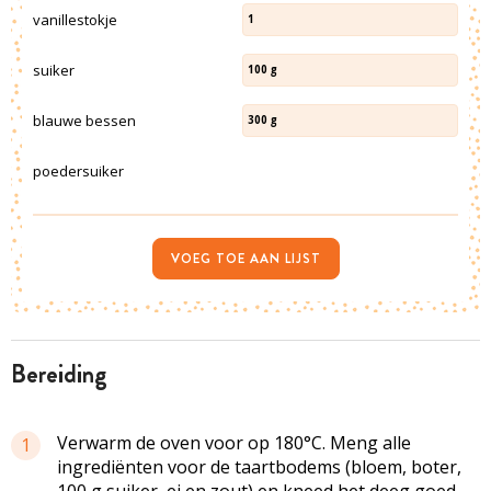
vanillestokje
1
suiker
100
g
blauwe bessen
300
g
poedersuiker
VOEG TOE AAN LIJST
bereiding
Verwarm de oven voor op 180°C. Meng alle
1
ingrediënten voor de taartbodems (bloem, boter,
100 g suiker, ei en zout) en kneed het deeg goed.