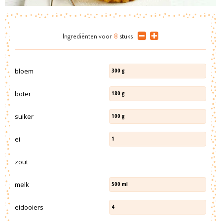
Ingrediënten
voor
8
stuks
bloem
300
g
boter
180
g
suiker
100
g
ei
1
zout
melk
500
ml
eidooiers
4