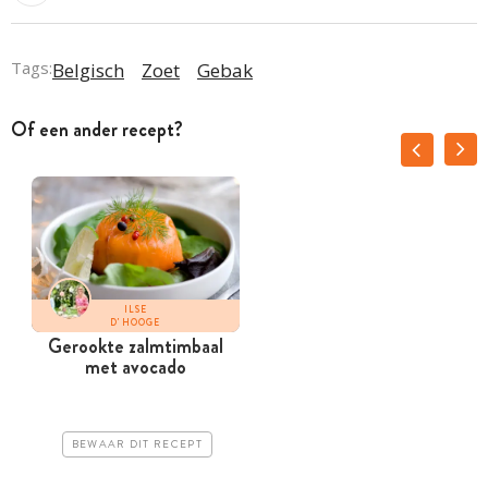
Tags:
Belgisch
Zoet
Gebak
Of een ander recept?
ILSE
D'HOOGE
Gerookte zalmtimbaal
met avocado
BEWAAR DIT RECEPT