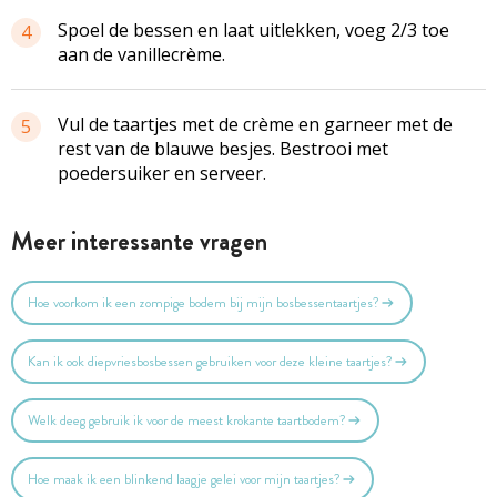
Spoel de bessen en laat uitlekken, voeg 2/3 toe
4
aan de vanillecrème.
Vul de taartjes met de crème en garneer met de
5
rest van de blauwe besjes. Bestrooi met
poedersuiker en serveer.
Meer interessante vragen
Hoe voorkom ik een zompige bodem bij mijn bosbessentaartjes?
Kan ik ook diepvriesbosbessen gebruiken voor deze kleine taartjes?
Welk deeg gebruik ik voor de meest krokante taartbodem?
Hoe maak ik een blinkend laagje gelei voor mijn taartjes?