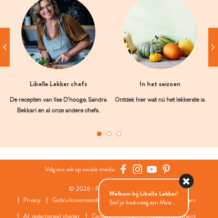
Libelle Lekker chefs
In het seizoen
De recepten van Ilse D’hooge, Sandra
Ontdek hier wat nú het lekkerste is.
Bekkari en al onze andere chefs.
Volg ons ook op sociale media:
© 2026 - Roularta Media Group
Welkom bij Libelle Lekker!
Privacy
Gebruiksvoorwaarden
Cookies
Cookies instellingen
Stel je kookvraag aan Maia...
AI: redactioneel charter
Contact
FAQ
Wedstrijdreglement