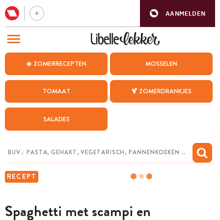
AANMELDEN
BEZOEK ONZE ANDERE WEBSITES
☀️ ZOMERRECEPTEN
MOSSELEN
RECEPTEN
TOMAAT
🍹 ZOMERDRANKJES
WEEKMENU
SALADES
CHAT MET MAIA
INSPIRATIE
MIJN BEWAARDE RECEPTEN
RECEPT
Spaghetti met scampi en