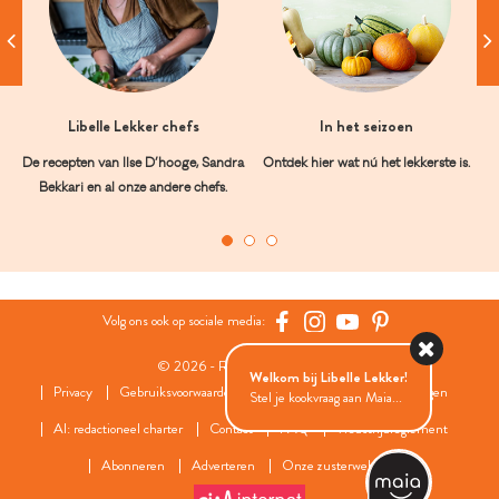
Libelle Lekker chefs
In het seizoen
De recepten van Ilse D’hooge, Sandra
Ontdek hier wat nú het lekkerste is.
Bekkari en al onze andere chefs.
Volg ons ook op sociale media:
© 2026 - Roularta Media Group
Welkom bij Libelle Lekker!
Privacy
Gebruiksvoorwaarden
Cookies
Cookies instellingen
Stel je kookvraag aan Maia...
AI: redactioneel charter
Contact
FAQ
Wedstrijdreglement
Abonneren
Adverteren
Onze zusterwebsites