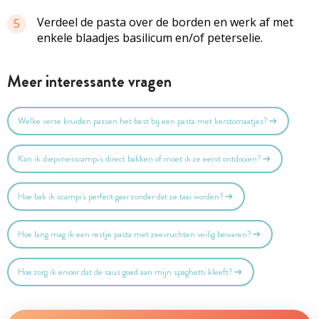
Verdeel de pasta over de borden en werk af met
5
enkele blaadjes basilicum en/of peterselie.
Meer interessante vragen
Welke verse kruiden passen het best bij een pasta met kerstomaatjes?
Kan ik diepvriesscampi's direct bakken of moet ik ze eerst ontdooien?
Hoe bak ik scampi's perfect gaar zonder dat ze taai worden?
Hoe lang mag ik een restje pasta met zeevruchten veilig bewaren?
Hoe zorg ik ervoor dat de saus goed aan mijn spaghetti kleeft?