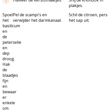
1
plakjes.
Spoel
Pel de scampi's en
Schil de citroen, pers
het
verwijder het darmkanaal.
het sap uit.
basilicum
en
de
peterselie
en
dep
droog.
Hak
de
blaadjes
fijn
en
bewaar
er
enkele
om