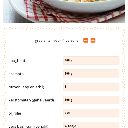
Ingrediënten
voor
4
personen
spaghetti
400
g
scampi's
500
g
citroen (sap en schil)
1
kerstomaten (gehalveerd)
500
g
olijfolie
6
el
vers basilicum (gehakt)
½
bosje