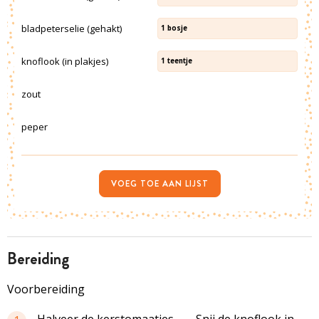
bladpeterselie (gehakt)
1
bosje
knoflook (in plakjes)
1
teentje
zout
peper
VOEG TOE AAN LIJST
bereiding
Voorbereiding
Halveer de kerstomaatjes.
Snij de knoflook in