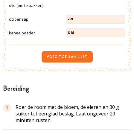
olie (om te bakken)
citroensap
2
el
kaneelpoeder
½
kl
VOEG TOE AAN LIJST
bereiding
Roer de room met de bloem, de eieren en 30 g
1
suiker tot een glad beslag. Laat ongeveer 20
minuten rusten.