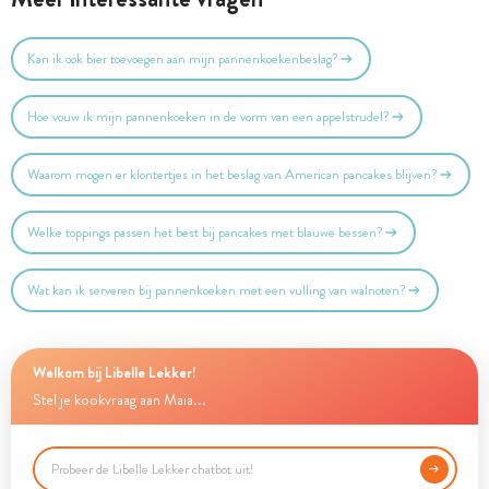
Kan ik ook bier toevoegen aan mijn pannenkoekenbeslag?
Hoe vouw ik mijn pannenkoeken in de vorm van een appelstrudel?
Waarom mogen er klontertjes in het beslag van American pancakes blijven?
Welke toppings passen het best bij pancakes met blauwe bessen?
Wat kan ik serveren bij pannenkoeken met een vulling van walnoten?
Welkom bij Libelle Lekker!
Stel je kookvraag aan Maia...