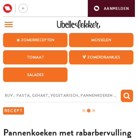
AANMELDEN
BEZOEK ONZE ANDERE WEBSITES
☀️ ZOMERRECEPTEN
MOSSELEN
RECEPTEN
TOMAAT
🍹 ZOMERDRANKJES
WEEKMENU
SALADES
CHAT MET MAIA
INSPIRATIE
MIJN BEWAARDE RECEPTEN
RECEPT
Pannenkoeken met rabarbervulling