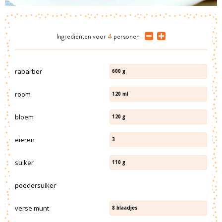
Ingrediënten
voor
4
personen
rabarber
600
g
room
120
ml
bloem
120
g
eieren
3
suiker
110
g
poedersuiker
verse munt
8
blaadjes