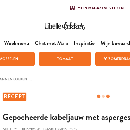
MIJN MAGAZINES LEZEN
Weekmenu
Chat met Maia
Inspiratie
Mijn bewaard
MOSSELEN
TOMAAT
🍹 ZOMERDRA
RECEPT
Gepocheerde kabeljauw met asperge
DUUR:
BUDGET:
MOEILIJKHEID: