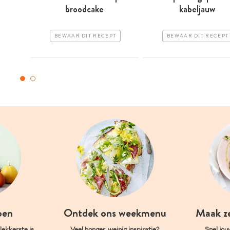
broodcake
kabeljauw
BEWAAR DIT RECEPT
BEWAAR DIT RECEPT
oen
Ontdek ons weekmenu
Maak z
ekkerste is.
Veel honger, weinig inspiratie?
Snel jou