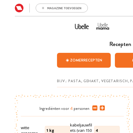
MAGAZINE TOEVOEGEN
Recepten
☀️ ZOMERRECEPTEN
Ingrediënten
voor
4
personen
kabeljauwfil
witte
ets (van 150
1
kg
4