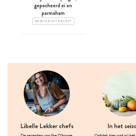
gepocheerd ei en
parmaham
BEWAAR DIT RECEPT
Libelle Lekker chefs
In het seiz
De recepten van Ilse D’hooge,
Ontdek hier wat nú het l