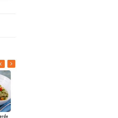
erde
Salade van groene