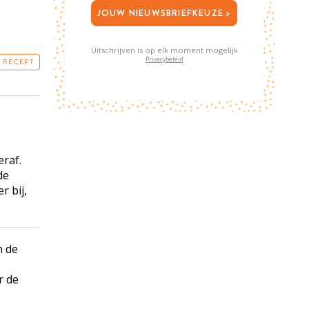
JOUW NIEUWSBRIEFKEUZE >
Uitschrijven is op elk moment mogelijk
Privacybeleid
T RECEPT
eraf.
de
r bij,
n de
r de