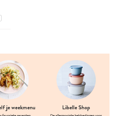
asperges met een
gepocheerd ei
BEWAAR DIT RECEPT
elf je weekmenu
Libelle Shop
w favoriete recepten
De allermooiste hebbedingen voor