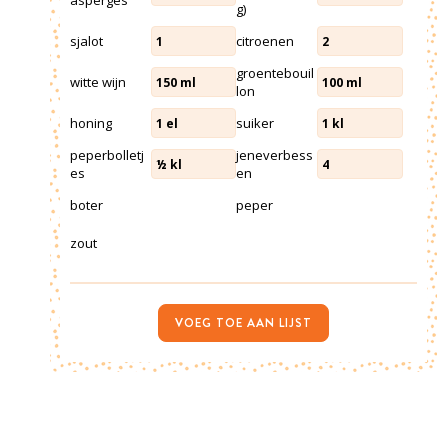
asperges
g)
sjalot
citroenen
1
2
groentebouil
witte wijn
150
ml
100
ml
lon
honing
suiker
1
el
1
kl
peperbolletj
jeneverbess
½
kl
4
es
en
boter
peper
zout
VOEG TOE AAN LIJST