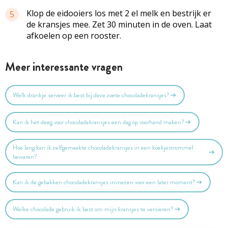
Klop de eidooiers los met 2 el melk en bestrijk er
5
de kransjes mee. Zet 30 minuten in de oven. Laat
afkoelen op een rooster.
Meer interessante vragen
Welk drankje serveer ik best bij deze zoete chocoladekransjes?
Kan ik het deeg voor chocoladekransjes een dag op voorhand maken?
Hoe lang kan ik zelfgemaakte chocoladekransjes in een koekjestrommel
bewaren?
Kan ik de gebakken chocoladekransjes invriezen voor een later moment?
Welke chocolade gebruik ik best om mijn kransjes te versieren?