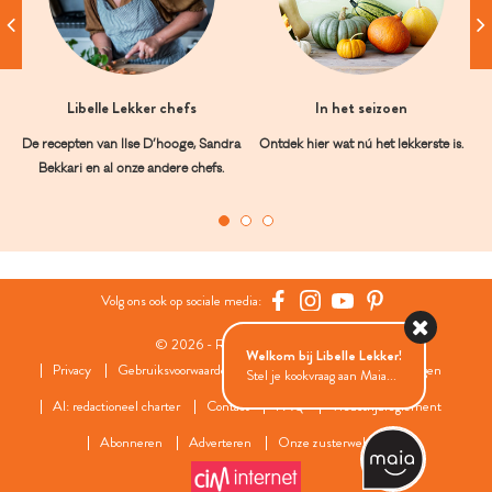
Libelle Lekker chefs
In het seizoen
De recepten van Ilse D’hooge, Sandra
Ontdek hier wat nú het lekkerste is.
Bekkari en al onze andere chefs.
Volg ons ook op sociale media:
© 2026 - Roularta Media Group
Welkom bij Libelle Lekker!
Privacy
Gebruiksvoorwaarden
Cookies
Cookies instellingen
Stel je kookvraag aan Maia...
AI: redactioneel charter
Contact
FAQ
Wedstrijdreglement
Abonneren
Adverteren
Onze zusterwebsites