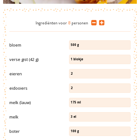
Ingrediënten
voor
8
personen
bloem
500
g
verse gist (42 g)
1
blokje
eieren
2
eidooiers
2
melk (lauw)
175
ml
melk
3
el
boter
100
g