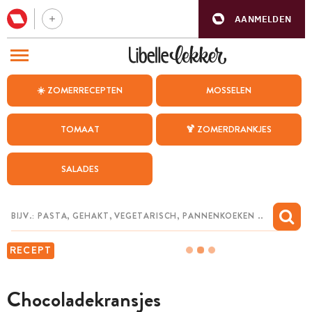
AANMELDEN
BEZOEK ONZE ANDERE WEBSITES
☀️ ZOMERRECEPTEN
MOSSELEN
RECEPTEN
TOMAAT
🍹 ZOMERDRANKJES
WEEKMENU
SALADES
CHAT MET MAIA
INSPIRATIE
MIJN BEWAARDE RECEPTEN
RECEPT
Chocoladekransjes