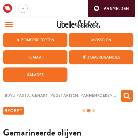
AANMELDEN
BEZOEK ONZE ANDERE WEBSITES
☀️ ZOMERRECEPTEN
MOSSELEN
RECEPTEN
TOMAAT
🍹 ZOMERDRANKJES
WEEKMENU
SALADES
CHAT MET MAIA
INSPIRATIE
MIJN BEWAARDE RECEPTEN
RECEPT
Gemarineerde olijven