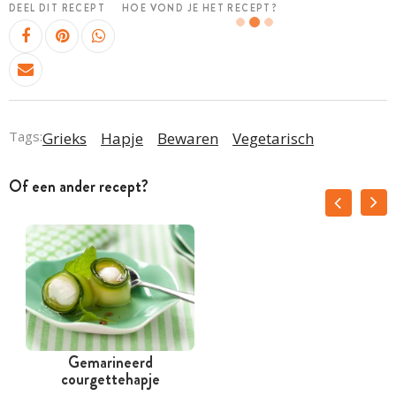
DEEL DIT RECEPT
HOE VOND JE HET RECEPT?
Tags:
Grieks
Hapje
Bewaren
Vegetarisch
Of een ander recept?
Gemarineerd
courgettehapje
k