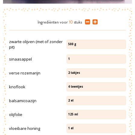
Ingrediënten
voor
10
stuks
zwarte olijven (met of zonder
500
g
pit)
sinaasappel
1
verse rozemarijn
2
takjes
knoflook
4
teentjes
balsamicoazijn
2
el
olijfolie
125
ml
vloeibare honing
1
el