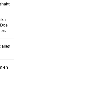
ehakt.
rika
. Doe
ven.
 alles
m en