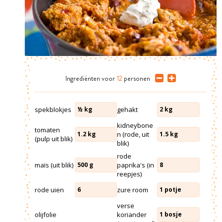
Ingrediënten
voor
12
personen
spekblokjes
gehakt
½
kg
2
kg
kidneybone
tomaten
n (rode, uit
1.2
kg
1.5
kg
(pulp uit blik)
blik)
rode
maïs (uit blik)
paprika's (in
500
g
8
reepjes)
rode uien
zure room
6
1
potje
verse
olijfolie
koriander
1
bosje