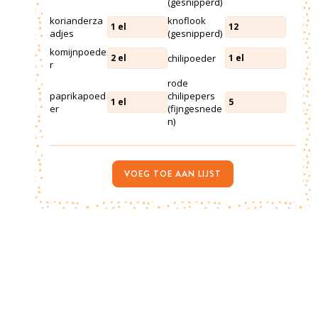
(gesnipperd)
korianderza
knoflook
1
el
12
adjes
(gesnipperd)
komijnpoede
chilipoeder
2
el
1
el
r
rode
paprikapoed
chilipepers
1
el
5
er
(fijngesnede
n)
VOEG TOE AAN LIJST