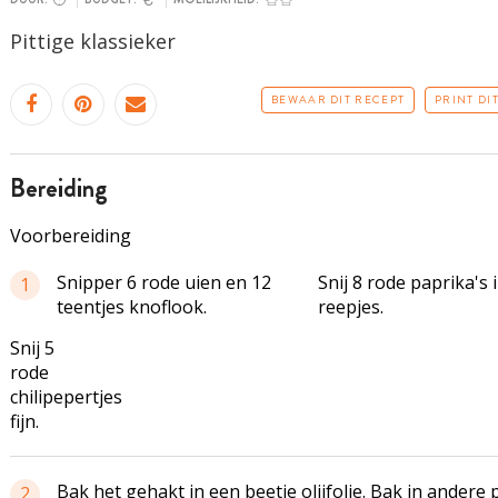
Pittige klassieker
BEWAAR DIT RECEPT
PRINT DI
bereiding
Voorbereiding
Snipper 6 rode uien en 12
Snij 8 rode paprika's 
1
teentjes knoflook.
reepjes.
Snij 5
rode
chilipepertjes
fijn.
Bak het gehakt in een beetje olijfolie. Bak in andere 
2