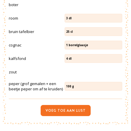
boter
room
3
dl
bruin tafelbier
25
cl
cognac
1
borrelglaasje
kalfsfond
4
dl
zout
peper (grof gemalen + een
100
g
beetje peper om af te kruiden)
VOEG TOE AAN LIJST