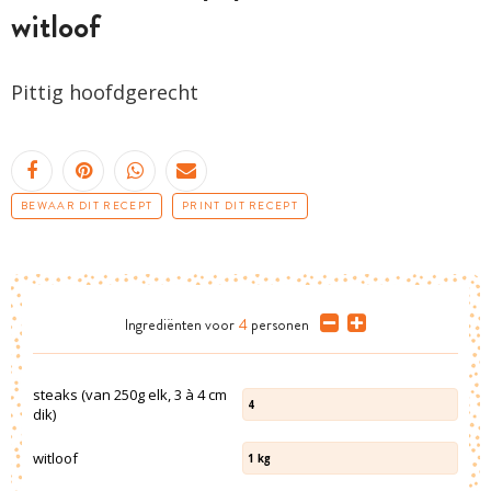
witloof
Pittig hoofdgerecht
BEWAAR DIT RECEPT
PRINT DIT RECEPT
Ingrediënten
voor
4
personen
steaks (van 250g elk, 3 à 4 cm
4
dik)
witloof
1
kg