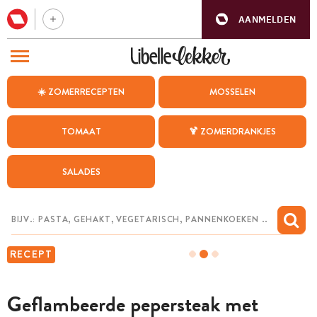
AANMELDEN
BEZOEK ONZE ANDERE WEBSITES
☀️ ZOMERRECEPTEN
MOSSELEN
RECEPTEN
TOMAAT
🍹 ZOMERDRANKJES
WEEKMENU
SALADES
CHAT MET MAIA
INSPIRATIE
MIJN BEWAARDE RECEPTEN
RECEPT
Geflambeerde pepersteak met