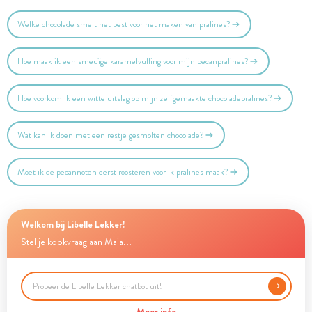
Welke chocolade smelt het best voor het maken van pralines?
Hoe maak ik een smeuïge karamelvulling voor mijn pecanpralines?
Hoe voorkom ik een witte uitslag op mijn zelfgemaakte chocoladepralines?
Wat kan ik doen met een restje gesmolten chocolade?
Moet ik de pecannoten eerst roosteren voor ik pralines maak?
Welkom bij Libelle Lekker!
Stel je kookvraag aan Maia...
Meer info