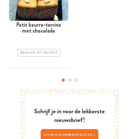
Petit beurre-terrine
met chocolade
g
BEWAAR DIT RECEPT
Schrijf je in voor de lekkerste
nieuwsbrief!
JOUW NIEUWSBRIEFKEUZE >