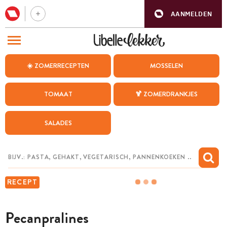
AANMELDEN
BEZOEK ONZE ANDERE WEBSITES
☀️ ZOMERRECEPTEN
MOSSELEN
RECEPTEN
TOMAAT
🍹 ZOMERDRANKJES
WEEKMENU
SALADES
CHAT MET MAIA
INSPIRATIE
MIJN BEWAARDE RECEPTEN
RECEPT
Pecanpralines