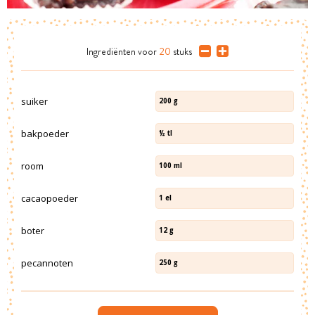
Ingrediënten
voor
20
stuks
suiker
200
g
bakpoeder
½
tl
room
100
ml
cacaopoeder
1
el
boter
12
g
pecannoten
250
g