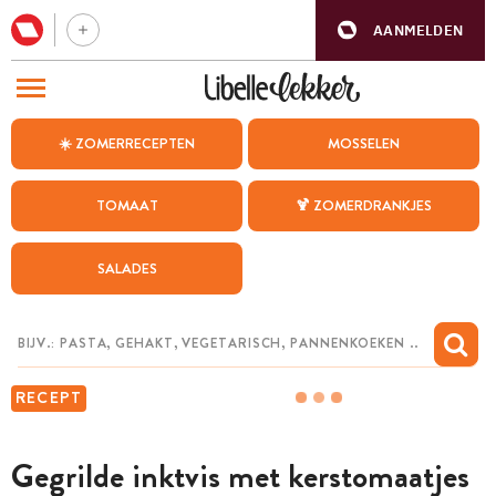
AANMELDEN
BEZOEK ONZE ANDERE WEBSITES
☀️ ZOMERRECEPTEN
MOSSELEN
RECEPTEN
TOMAAT
🍹 ZOMERDRANKJES
WEEKMENU
SALADES
CHAT MET MAIA
INSPIRATIE
MIJN BEWAARDE RECEPTEN
RECEPT
Gegrilde inktvis met kerstomaatjes