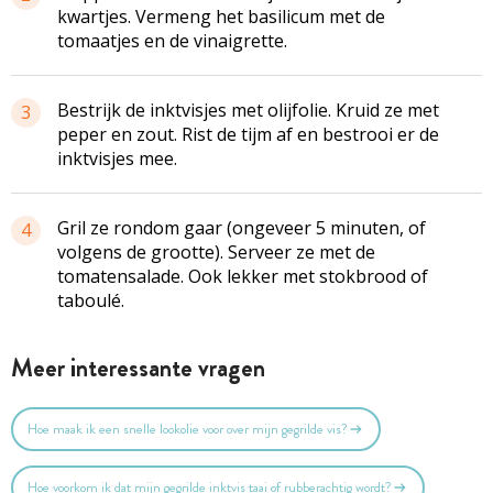
kwartjes. Vermeng het basilicum met de
tomaatjes en de vinaigrette.
Bestrijk de inktvisjes met olijfolie. Kruid ze met
3
peper en zout. Rist de tijm af en bestrooi er de
inktvisjes mee.
Gril ze rondom gaar (ongeveer 5 minuten, of
4
volgens de grootte). Serveer ze met de
tomatensalade. Ook lekker met stokbrood of
taboulé.
Meer interessante vragen
Hoe maak ik een snelle lookolie voor over mijn gegrilde vis?
Hoe voorkom ik dat mijn gegrilde inktvis taai of rubberachtig wordt?