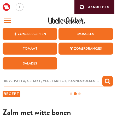
AANMELDEN
BEZOEK ONZE ANDERE WEBSITES
☀️ ZOMERRECEPTEN
MOSSELEN
RECEPTEN
TOMAAT
🍹 ZOMERDRANKJES
WEEKMENU
SALADES
CHAT MET MAIA
INSPIRATIE
MIJN BEWAARDE RECEPTEN
RECEPT
Zalm met witte bonen