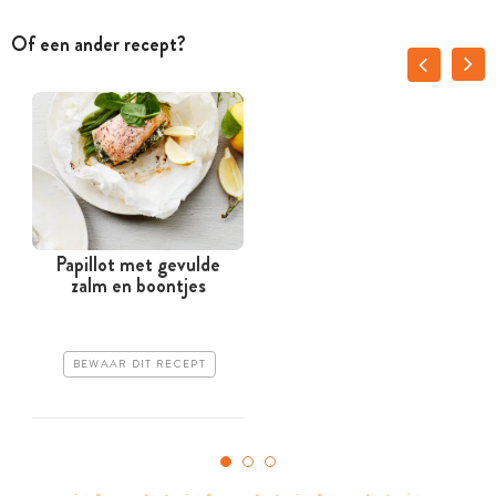
Of een ander recept?
Papillot met gevulde
W
zalm en boontjes
BEWAAR DIT RECEPT