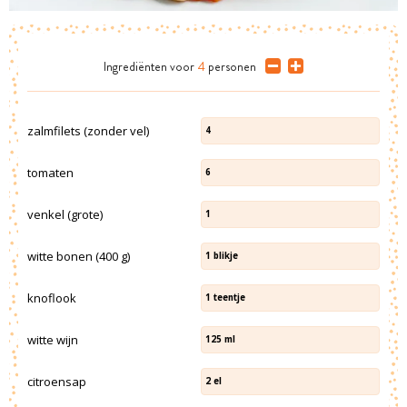
Ingrediënten
voor
4
personen
zalmfilets (zonder vel)
4
tomaten
6
venkel (grote)
1
witte bonen (400 g)
1
blikje
knoflook
1
teentje
witte wijn
125
ml
citroensap
2
el