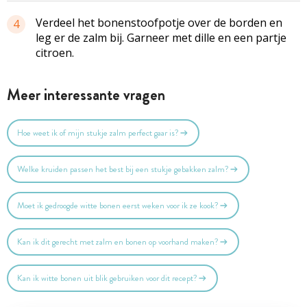
Verdeel het bonenstoofpotje over de borden en
4
leg er de zalm bij. Garneer met dille en een partje
citroen.
Meer interessante vragen
Hoe weet ik of mijn stukje zalm perfect gaar is?
Welke kruiden passen het best bij een stukje gebakken zalm?
Moet ik gedroogde witte bonen eerst weken voor ik ze kook?
Kan ik dit gerecht met zalm en bonen op voorhand maken?
Kan ik witte bonen uit blik gebruiken voor dit recept?