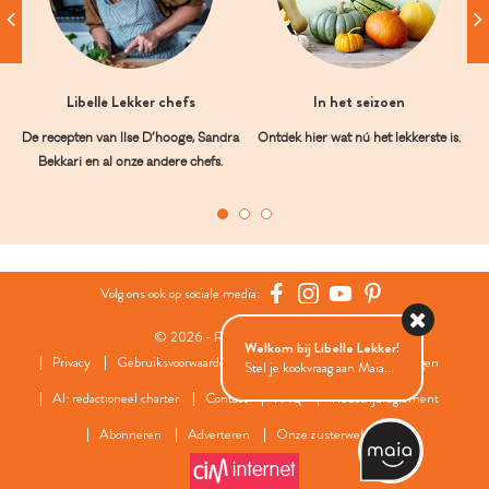
Libelle Lekker chefs
In het seizoen
De recepten van Ilse D’hooge, Sandra
Ontdek hier wat nú het lekkerste is.
Bekkari en al onze andere chefs.
Volg ons ook op sociale media:
© 2026 - Roularta Media Group
Welkom bij Libelle Lekker!
Privacy
Gebruiksvoorwaarden
Cookies
Cookies instellingen
Stel je kookvraag aan Maia...
AI: redactioneel charter
Contact
FAQ
Wedstrijdreglement
Abonneren
Adverteren
Onze zusterwebsites