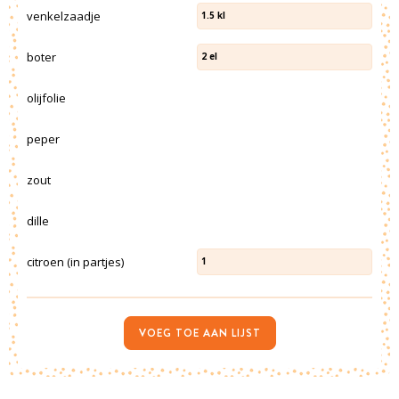
venkelzaadje
1.5
kl
boter
2
el
olijfolie
peper
zout
dille
citroen (in partjes)
1
VOEG TOE AAN LIJST