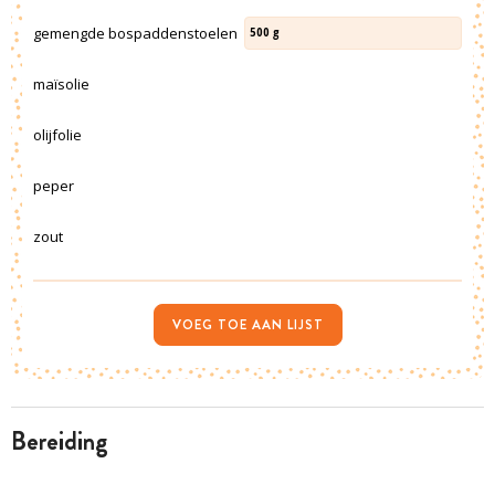
gemengde bospaddenstoelen
500
g
maïsolie
olijfolie
peper
zout
VOEG TOE AAN LIJST
bereiding