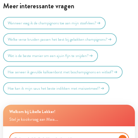
Meer interessante vragen
Wanneer voeg ik de champignons toe aan mijn stoofvlees?
Welke verse kruiden passen het best bij gebakken champignons?
Wat is de beste manier om een ajuin fijn te snijden?
Hoe serveer ik gevulde kalkoenborst met boschampignons en witloof?
Hoe kan ik mijn saus het beste indikken met maïszetmeel?
Welkom bij Libelle Lekker!
Stel je kookvraag aan Maia...