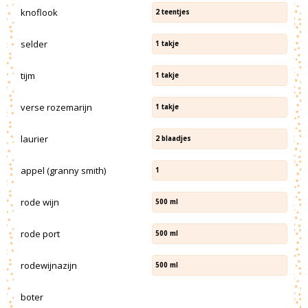
knoflook
2
teentjes
selder
1
takje
tijm
1
takje
verse rozemarijn
1
takje
laurier
2
blaadjes
appel (granny smith)
1
rode wijn
500
ml
rode port
500
ml
rodewijnazijn
500
ml
boter