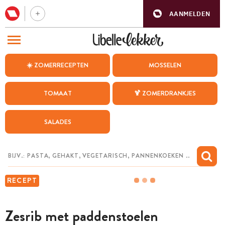
AANMELDEN
BEZOEK ONZE ANDERE WEBSITES
☀️ ZOMERRECEPTEN
MOSSELEN
RECEPTEN
TOMAAT
🍹 ZOMERDRANKJES
WEEKMENU
SALADES
CHAT MET MAIA
INSPIRATIE
MIJN BEWAARDE RECEPTEN
RECEPT
Zesrib met paddenstoelen