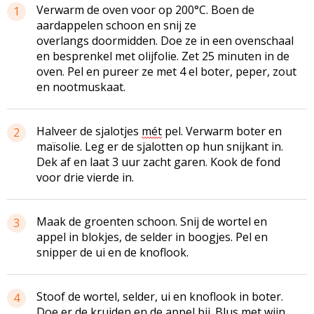
Verwarm de oven voor op 200°C. Boen de
1
aardappelen schoon en snij ze
overlangs doormidden. Doe ze in een ovenschaal
en besprenkel met olijfolie. Zet 25 minuten in de
oven. Pel en pureer ze met 4 el boter, peper, zout
en nootmuskaat.
Halveer de
sjalotjes
mét
pel. Verwarm boter en
2
maïsolie. Leg er de sjalotten op hun snijkant in.
Dek af en laat 3 uur zacht garen. Kook de fond
voor drie vierde in.
Maak de groenten schoon. Snij de wortel en
3
appel in blokjes, de selder in boogjes. Pel en
snipper de ui en de knoflook.
Stoof de wortel, selder, ui en knoflook in boter.
4
Doe er de kruiden en de appel bij. Blus met wijn,