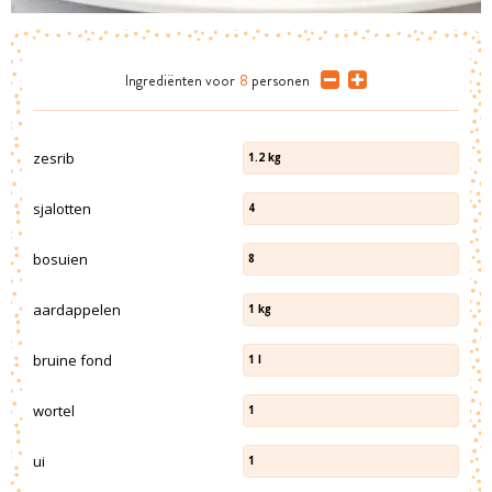
Ingrediënten
voor
8
personen
zesrib
1.2
kg
sjalotten
4
bosuien
8
aardappelen
1
kg
bruine fond
1
l
wortel
1
ui
1