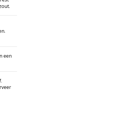
zout.
en.
en een
.
erveer