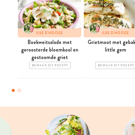
ILSE D'HOOGE
ILSE D'HOOGE
Boekweitsalade met
Grietmoot met geba
geroosterde bloemkool en
little gem
gestoomde griet
BEWAAR DIT RECEPT
BEWAAR DIT RECEPT