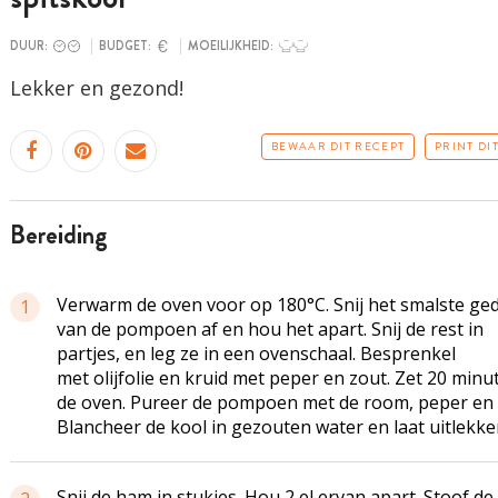
DUUR:
BUDGET:
MOEILIJKHEID:
Lekker en gezond!
BEWAAR DIT RECEPT
PRINT DI
bereiding
Verwarm de oven voor op 180°C. Snij het smalste ged
1
van de pompoen af en hou het apart. Snij de rest in
partjes, en leg ze in een ovenschaal. Besprenkel
met olijfolie en kruid met peper en zout. Zet 20 minu
de oven. Pureer de pompoen met de room, peper en 
Blancheer de kool in gezouten water en laat uitlekke
Snij de ham in stukjes. Hou 2 el ervan apart. Stoof de