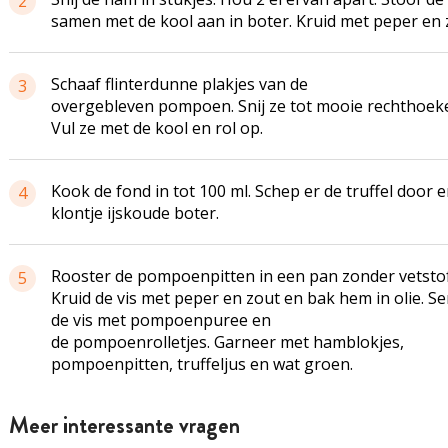
2
samen met de kool aan in boter. Kruid met peper en 
Schaaf flinterdunne plakjes van de
3
overgebleven pompoen. Snij ze tot mooie rechthoek
Vul ze met de kool en rol op.
Kook de fond in tot 100 ml. Schep er de truffel door 
4
klontje ijskoude boter.
Rooster de pompoenpitten in een pan zonder vetstof
5
Kruid de vis met peper en zout en bak hem in olie. S
de vis met
pompoenpuree
en
de
pompoenrolletjes
. Garneer met
hamblokjes
,
pompoenpitten,
truffeljus
en wat groen.
Meer interessante vragen