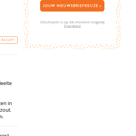
JOUW NIEUWSBRIEFKEUZE >
Uitschrijven is op elk moment mogelijk
Privacybeleid
T RECEPT
eelte
ten in
zout.
n.
 rest