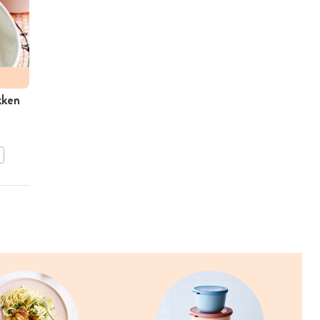
kken
Gestoomde visrolletjes
BEWAAR DIT RECEPT