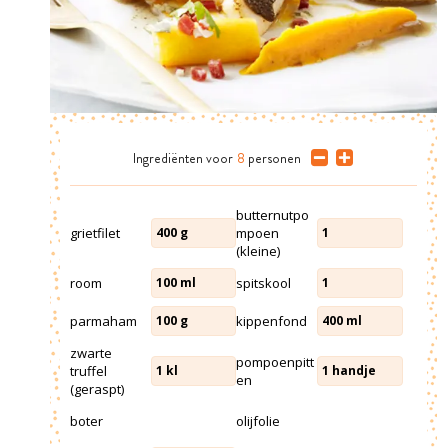
Ingrediënten
voor
8
personen
butternutpo
grietfilet
mpoen
400
g
1
(kleine)
room
spitskool
100
ml
1
parmaham
kippenfond
100
g
400
ml
zwarte
pompoenpitt
truffel
1
kl
1
handje
en
(geraspt)
boter
olijfolie