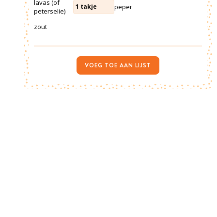
lavas (of
peper
1
takje
peterselie)
zout
VOEG TOE AAN LIJST