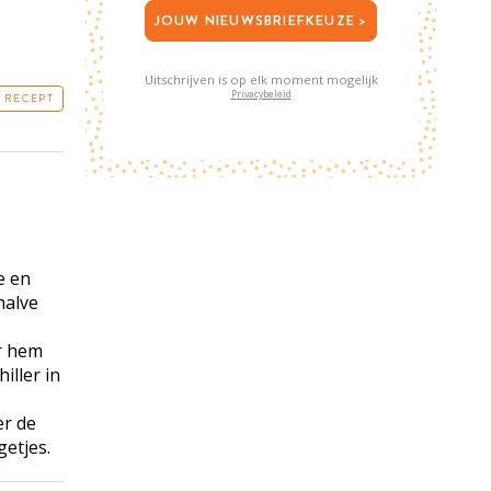
JOUW NIEUWSBRIEFKEUZE >
Uitschrijven is op elk moment mogelijk
Privacybeleid
T RECEPT
e en
rhalve
er hem
iller in
er de
ngetjes.