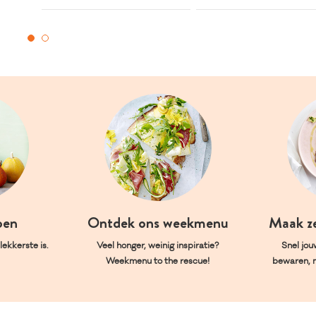
oen
Ontdek ons weekmenu
Maak z
ekkerste is.
Veel honger, weinig inspiratie?
Snel jou
Weekmenu to the rescue!
bewaren, 