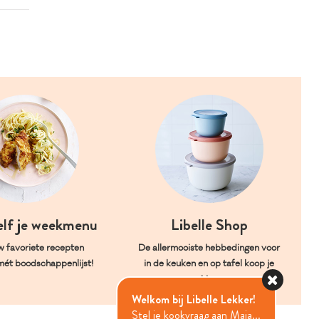
elf je weekmenu
Libelle Shop
w favoriete recepten
De allermooiste hebbedingen voor
mét boodschappenlijst!
in de keuken en op tafel koop je
hier.
Welkom bij Libelle Lekker!
Stel je kookvraag aan Maia...