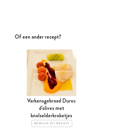
Of een ander recept?
Varkensgebraad Duroc
d'olives met
knolselderkroketjes
BEWAAR DIT RECEPT