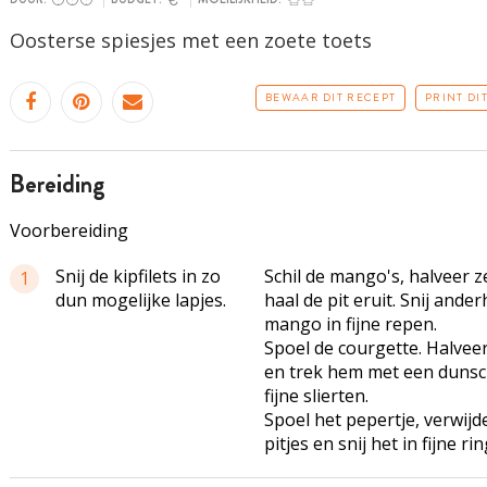
Oosterse
spiesjes
met een zoete toets
BEWAAR DIT RECEPT
PRINT DI
bereiding
Voorbereiding
Snij de kipfilets in zo
Schil de mango's, halveer z
1
dun mogelijke lapjes.
haal de pit eruit. Snij ande
mango in fijne repen.
Spoel de courgette. Halve
en trek hem met een dunsch
fijne slierten.
Spoel het pepertje, verwijd
pitjes en snij het in fijne ri