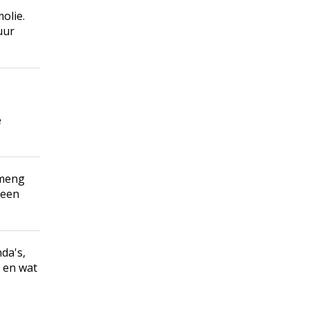
olie.
uur
e
rmeng
 een
da's,
n en wat