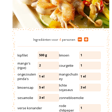
Ingrediënten
voor
4
personen
kipfilet
limoen
500
g
1
mango's
courgette
2
1
(rijpe)
ongezouten
mangochutn
1
el
1
el
pinda's
ey
lichte
limoensap
5
el
3
el
sojasaus
sesamolie
zonnebloemolie
3
el
rode
verse koriander
1
chilipeper