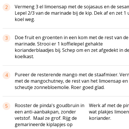
Vermeng 3 el limoensap met de sojasaus en de sesam
2
Lepel 2/3 van de marinade bij de kip. Dek af en zet 1 
koel weg.
Doe fruit en groenten in een kom met de rest van de
3
marinade. Strooi er 1 koffielepel gehakte
korianderblaadjes bij. Schep om en zet afgedekt in d
koelkast.
Pureer de resterende mango met de staafmixer. Ve
4
met de mangochutney, de rest van het limoensap en
scheutje zonnebloemolie. Roer goed glad.
Rooster de pinda's goudbruin in
Werk af met de pin
5
een anti-aanbakpan, zonder
wat plakjes limoe
vetstof. Maal ze grof. Rijg de
koriander.
gemarineerde kiplapjes op