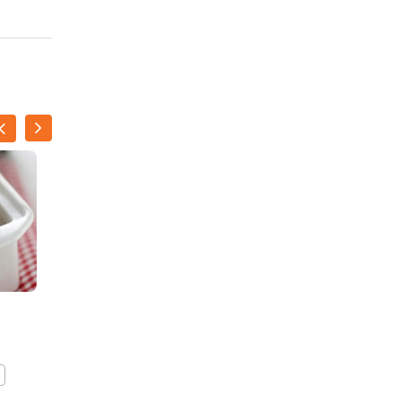
ILSE D'HOOGE
Wrapkerstboompjes
BEWAAR DIT RECEPT