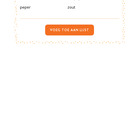
peper
zout
VOEG TOE AAN LIJST