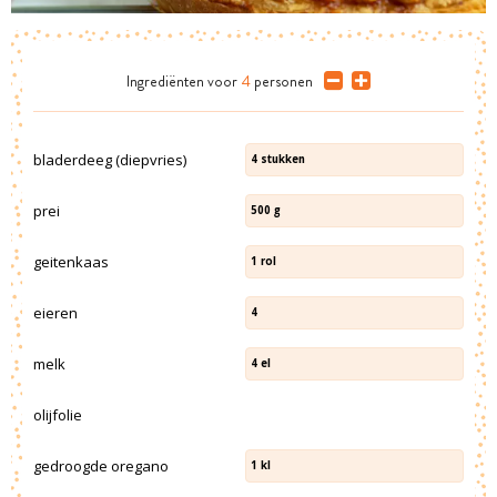
Ingrediënten
voor
4
personen
bladerdeeg (diepvries)
4
stukken
prei
500
g
geitenkaas
1
rol
eieren
4
melk
4
el
olijfolie
gedroogde oregano
1
kl