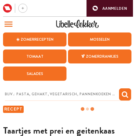
AANMELDEN
BEZOEK ONZE ANDERE WEBSITES
☀️ ZOMERRECEPTEN
MOSSELEN
RECEPTEN
TOMAAT
🍹 ZOMERDRANKJES
WEEKMENU
SALADES
CHAT MET MAIA
INSPIRATIE
MIJN BEWAARDE RECEPTEN
RECEPT
Taartjes met prei en geitenkaas