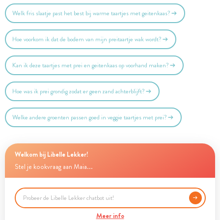
Welk fris slaatje past het best bij warme taartjes met geitenkaas?
Hoe voorkom ik dat de bodem van mijn preitaartje wak wordt?
Kan ik deze taartjes met prei en geitenkaas op voorhand maken?
Hoe was ik prei grondig zodat er geen zand achterblijft?
Welke andere groenten passen goed in veggie taartjes met prei?
Welkom bij Libelle Lekker!
Stel je kookvraag aan Maia...
Meer info